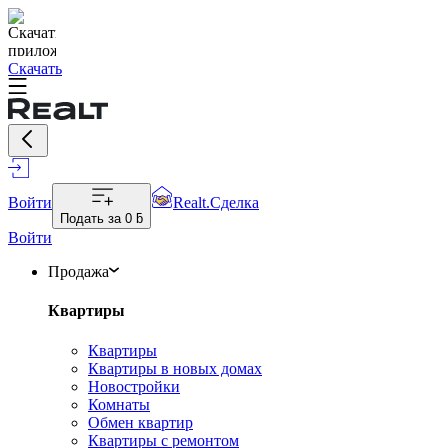
Скачать
Войти
Realt.Сделка
Подать за
0 ƃ
Войти
Продажа
Квартиры
Квартиры
Квартиры в новых домах
Новостройки
Комнаты
Обмен квартир
Квартиры с ремонтом