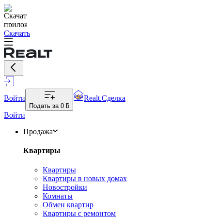
Скачать
Войти
Realt.Сделка
Подать за
0 ƃ
Войти
Продажа
Квартиры
Квартиры
Квартиры в новых домах
Новостройки
Комнаты
Обмен квартир
Квартиры с ремонтом