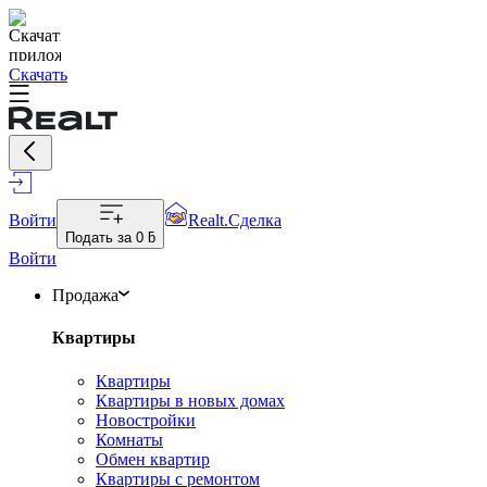
Скачать
Войти
Realt.Сделка
Подать за
0 ƃ
Войти
Продажа
Квартиры
Квартиры
Квартиры в новых домах
Новостройки
Комнаты
Обмен квартир
Квартиры с ремонтом