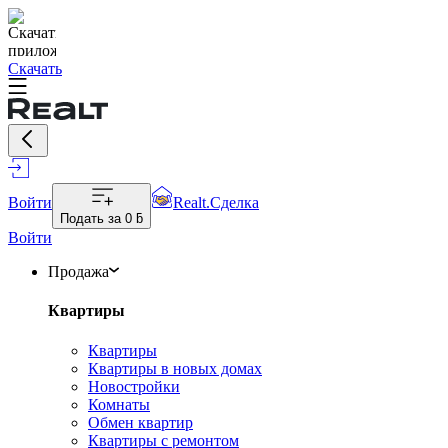
Скачать
Войти
Realt.Сделка
Подать за
0 ƃ
Войти
Продажа
Квартиры
Квартиры
Квартиры в новых домах
Новостройки
Комнаты
Обмен квартир
Квартиры с ремонтом