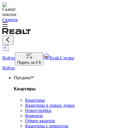
Скачать
Войти
Realt.Сделка
Подать за
0 ƃ
Войти
Продажа
Квартиры
Квартиры
Квартиры в новых домах
Новостройки
Комнаты
Обмен квартир
Квартиры с ремонтом