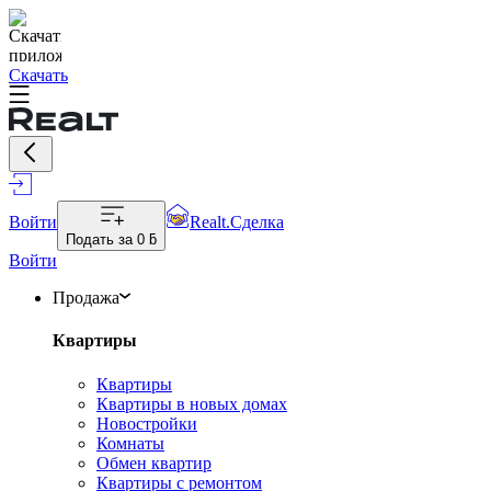
Скачать
Войти
Realt.Сделка
Подать за
0 ƃ
Войти
Продажа
Квартиры
Квартиры
Квартиры в новых домах
Новостройки
Комнаты
Обмен квартир
Квартиры с ремонтом