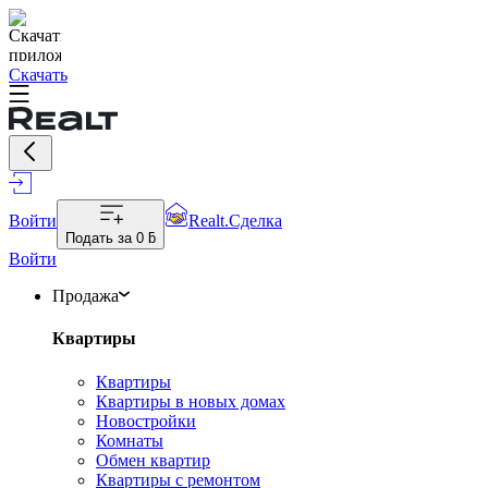
Скачать
Войти
Realt.Сделка
Подать за
0 ƃ
Войти
Продажа
Квартиры
Квартиры
Квартиры в новых домах
Новостройки
Комнаты
Обмен квартир
Квартиры с ремонтом