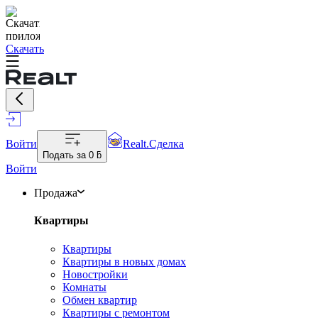
Скачать
Войти
Realt.Сделка
Подать за
0 ƃ
Войти
Продажа
Квартиры
Квартиры
Квартиры в новых домах
Новостройки
Комнаты
Обмен квартир
Квартиры с ремонтом