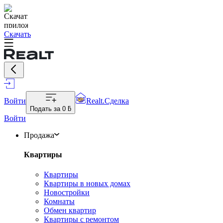
Скачать
Войти
Realt.Сделка
Подать за
0 ƃ
Войти
Продажа
Квартиры
Квартиры
Квартиры в новых домах
Новостройки
Комнаты
Обмен квартир
Квартиры с ремонтом