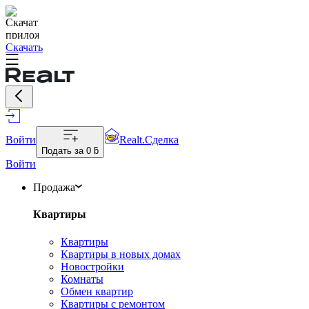
Скачать
Войти
Realt.Сделка
Подать за
0 ƃ
Войти
Продажа
Квартиры
Квартиры
Квартиры в новых домах
Новостройки
Комнаты
Обмен квартир
Квартиры с ремонтом