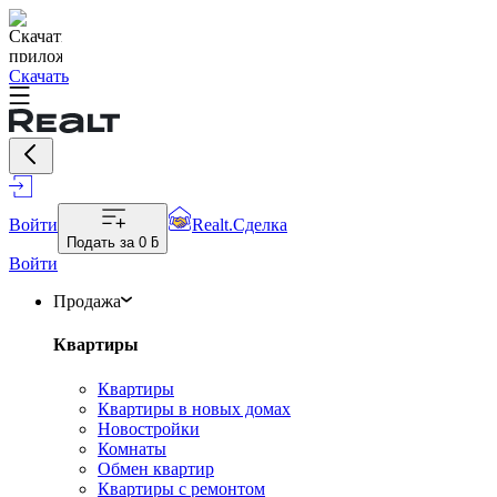
Скачать
Войти
Realt.Сделка
Подать за
0 ƃ
Войти
Продажа
Квартиры
Квартиры
Квартиры в новых домах
Новостройки
Комнаты
Обмен квартир
Квартиры с ремонтом