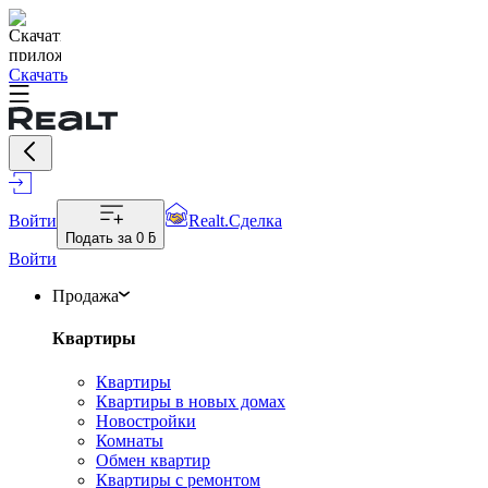
Скачать
Войти
Realt.Сделка
Подать за
0 ƃ
Войти
Продажа
Квартиры
Квартиры
Квартиры в новых домах
Новостройки
Комнаты
Обмен квартир
Квартиры с ремонтом