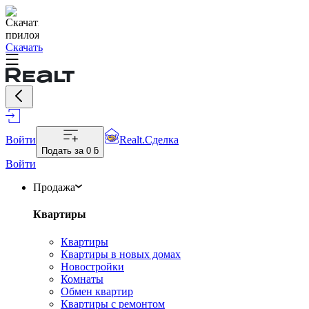
Скачать
Войти
Realt.Сделка
Подать за
0 ƃ
Войти
Продажа
Квартиры
Квартиры
Квартиры в новых домах
Новостройки
Комнаты
Обмен квартир
Квартиры с ремонтом