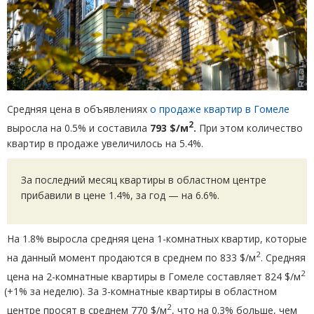
Средняя цена в объявлениях
о продаже квартир в Гомеле
2
выросла на 0.5% и составила
793 $/м
.
При этом количество
квартир в продаже увеличилось на 5.4%.
За последний месяц квартиры в областном центре
прибавили в цене 1.4%, за год — на 6.6%.
На 1.8% выросла средняя цена 1-комнатных квартир, которые
2
на
данный момент продаются в
среднем по 833 $/м
. Средняя
2
цена на
2-комнатные квартиры в Гомеле составляет 824 $/м
(
+1% за неделю). За
3-комнатные квартиры в областном
2
центре просят в среднем 770 $/м
, что на 0.3% больше, чем