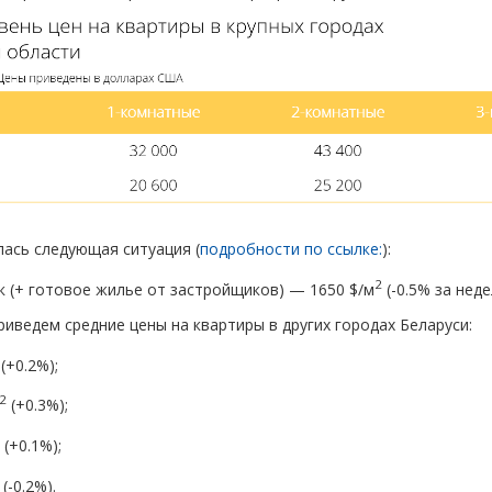
лась следующая ситуация
(
подробности по ссылке:
):
2
к
(
+ готовое жилье от застройщиков) — 1650 $/м
(
-0.5% за неде
риведем средние цены на квартиры в других городах Беларуси:
(
+0.2%);
2
(
+0.3%);
(
+0.1%);
(
-0.2%).