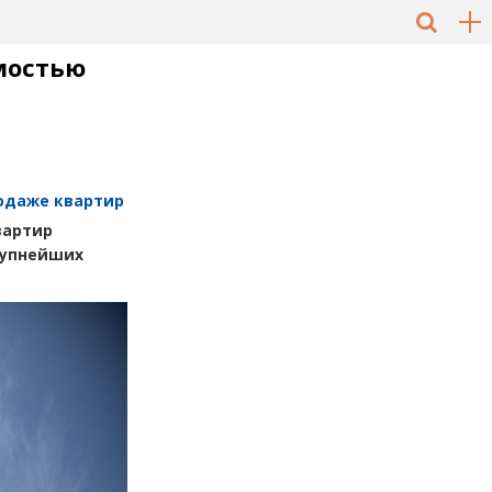
мостью
одаже квартир
вартир
рупнейших