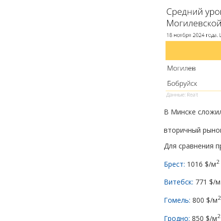
В Минске сложи
вторичный рыно
Для сравнения п
2
Брест:
1016 $/м
Витебск:
771 $/м
2
Гомель:
800 $/м
2
Гродно:
850 $/м