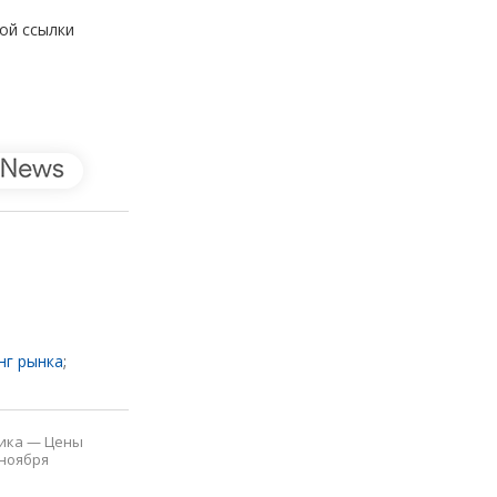
ой ссылки
нг рынка
;
ика
—
Цены
 ноября