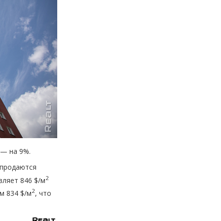
 — на 9%.
 продаются
2
вляет 846 $/м
2
м 834 $/м
, что