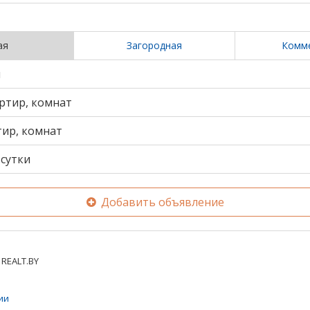
ая
Загородная
Комм
и
ртир, комнат
тир, комнат
сутки
Добавить объявление
REALT.BY
ии