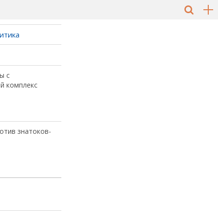
итика
ы с
й комплекс
ротив знатоков-