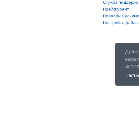
Служба поддержк
Прейскурант
Правовые докум
Настройка файлов
Для о
серв
испо
Настр