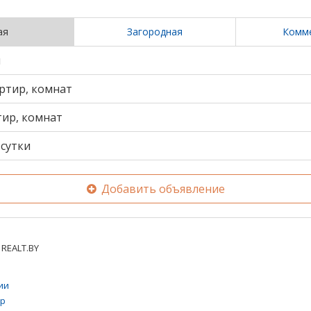
ая
Загородная
Комм
и
ртир, комнат
тир, комнат
сутки
Добавить объявление
REALT.BY
ии
тр