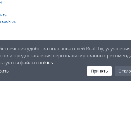
и
енты
 cookies
беспечения удобства пользователей Realt.by, улучшения
исов и предоставления персонализированных рекоменд
льзуются файлы
cookies
.
оить
Принять
Откло
Мы в соц. сетях:
Скачайте мобильное приложение Realt Mobile: