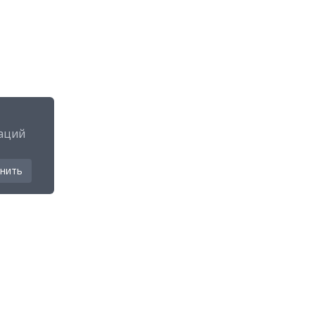
аций
нить