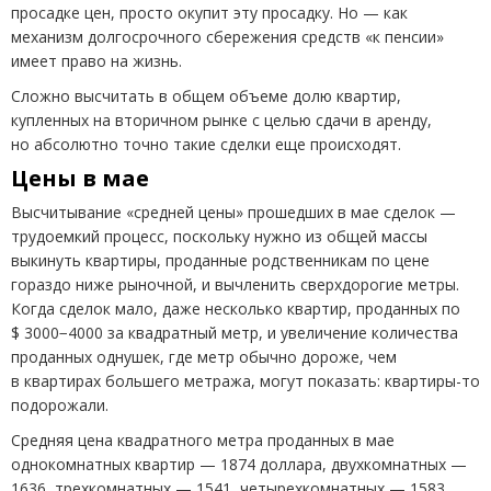
просадке цен, просто окупит эту просадку. Но — как
механизм долгосрочного сбережения средств
«
к пенсии»
имеет право на жизнь.
Сложно высчитать в общем объеме долю квартир,
купленных на вторичном рынке с целью сдачи в аренду,
но абсолютно точно такие сделки еще происходят.
Цены в мае
Высчитывание
«
средней цены» прошедших в мае сделок —
трудоемкий процесс, поскольку нужно из общей массы
выкинуть квартиры, проданные родственникам по цене
гораздо ниже рыночной, и вычленить сверхдорогие метры.
Когда сделок мало, даже несколько квартир, проданных по
$ 3000−4000 за квадратный метр, и увеличение количества
проданных однушек, где метр обычно дороже, чем
в квартирах большего метража, могут показать: квартиры-то
подорожали.
Средняя цена квадратного метра проданных в мае
однокомнатных квартир — 1874 доллара, двухкомнатных —
1636, трехкомнатных — 1541, четырехкомнатных — 1583,