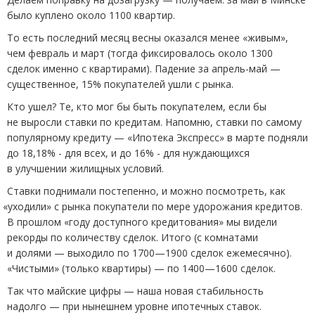
было куплено около 1100 квартир.
То есть последний месяц весны оказался менее
«
живым»,
чем февраль и март
(
тогда фиксировалось около 1300
сделок именно с квартирами). Падение за апрель-май —
существенное, 15% покупателей ушли с рынка.
Кто ушел? Те, кто мог бы быть покупателем, если бы
не выросли ставки по кредитам. Напомню, ставки по самому
популярному кредиту — «Ипотека Экспресс» в марте подняли
до 18,18% - для всех, и до 16% - для нуждающихся
в улучшении жилищных условий.
Ставки поднимали постепенно, и можно посмотреть, как
«
уходили» с рынка покупатели по мере удорожания кредитов.
В прошлом
«
году доступного кредитования» мы видели
рекорды по количеству сделок. Итого
(
с комнатами
и долями — выходило по 1700—1900 сделок ежемесячно).
«Чистыми»
(
только квартиры) — по 1400—1600 сделок.
Так что майские цифры — наша новая стабильность
надолго — при нынешнем уровне ипотечных ставок.