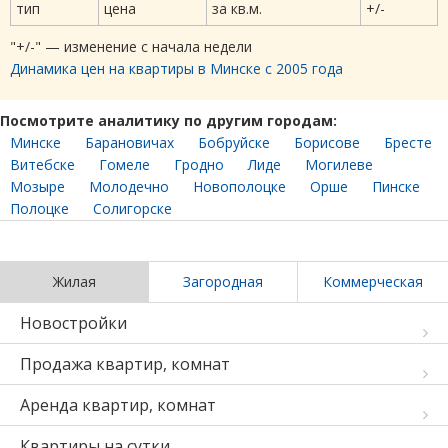
тип
цена
за кв.м.
+/-
"+/-" — изменение с начала недели
Динамика цен на квартиры в Минске с 2005 года
Посмотрите аналитику по другим городам:
Минске
Барановичах
Бобруйске
Борисове
Бресте
Витебске
Гомеле
Гродно
Лиде
Могилеве
Мозыре
Молодечно
Новополоцке
Орше
Пинске
Полоцке
Солигорске
Жилая
Загородная
Коммерческая
Новостройки
Продажа квартир, комнат
Аренда квартир, комнат
Квартиры на сутки