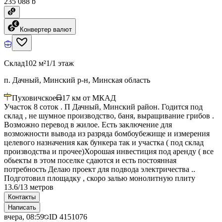
235 088 ƃ
Конвертер валют
Склад
102 м²
1/1 этаж
п. Дачный, Минский р-н, Минская область
Пуховичское
17
км от МКАД
Участок 8 соток . П Дачный, Минский район. Годится под
склад , не шумное производство, баня, выращивание грибов .
Возможно перевод в жилое. Есть заключение для
возможности вывода из разряда бомбоубежище и измерения
целевого назначения как бункера так и участка ( под склад
производства и прочее)Хорошая инвестиция под аренду ( все
обьекты в этом поселке сдаются и есть постоянная
потребность Делаю проект для подвода электричества ..
Подготовил площадку , скоро залью монолитную плиту
13.6/13 метров
Контакты
Написать
вчера, 08:59
ID
4151076