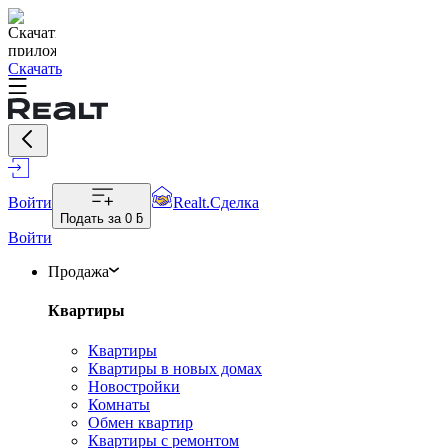
Скачать
Войти
Realt.Сделка
Подать за
0 ƃ
Войти
Продажа
Квартиры
Квартиры
Квартиры в новых домах
Новостройки
Комнаты
Обмен квартир
Квартиры с ремонтом