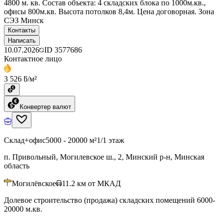
4800 м. кв. Состав объекта: 4 складских блока по 1000м.кв.,
офисы 800м.кв. Высота потолков 8,4м. Цена договорная. Зона
СЭЗ Минск
Контакты
Написать
10.07.2026
ID
3577686
Контактное лицо
3 526 ƃ/м²
Конвертер валют
Склад+офис
5000 - 20000 м²
1/1 этаж
п. Привольный, Могилевское ш., 2, Минский р-н, Минская
область
Могилёвское
11.2
км от МКАД
Долевое строительство (продажа) складских помещений 6000-
20000 м.кв.