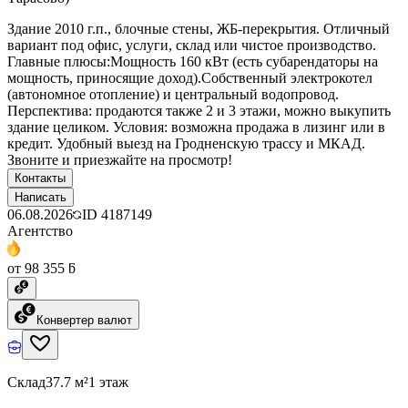
Здание 2010 г.п., блочные стены, ЖБ-перекрытия. Отличный
вариант под офис, услуги, склад или чистое производство.
Главные плюсы:Мощность 160 кВт (есть субарендаторы на
мощность, приносящие доход).Собственный электрокотел
(автономное отопление) и центральный водопровод.
Перспектива: продаются также 2 и 3 этажи, можно выкупить
здание целиком. Условия: возможна продажа в лизинг или в
кредит. Удобный выезд на Гродненскую трассу и МКАД.
Звоните и приезжайте на просмотр!
Контакты
Написать
06.08.2026
ID
4187149
Агентство
от 98 355 ƃ
Конвертер валют
Склад
37.7 м²
1 этаж