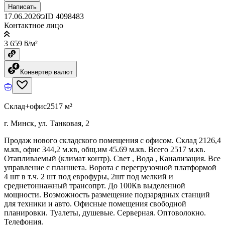
Написать
17.06.2026
ID
4098483
Контактное лицо
3 659 ƃ/м²
Конвертер валют
Склад+офис
2517 м²
г. Минск, ул. Танковая, 2
Продаж нового складского помещения с офисом. Склад 2126,4
м.кв, офис 344,2 м.кв, общ.им 45.69 м.кв. Всего 2517 м.кв.
Отапливаемый (климат контр). Свет , Вода , Канализация. Все
управление с планшета. Ворота с перегрузочной платформой
4 шт в т.ч. 2 шт под еврофуры, 2шт под мелкий и
среднетоннажный трансопрт. До 100Кв выделенной
мощности. Возможность размещение подзарядных станций
для техники и авто. Офисные помещения свободной
планировки. Туалеты, душевые. Серверная. Оптоволокно.
Телефония.