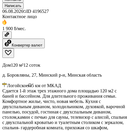
Написать
06.08.2026
ID
4196527
Контактное лицо
1 900 ƃ/мес.
Конвертер валют
Дом
120 м²
12 соток
д. Боровляны, 27, Минский р-н, Минская область
Логойское
5
км от МКАД
Сдается 1-й этаж трех этажного дома площадью 120 м2 с
баней и бассейном. Для длительного проживания семьи.
Комфортное жилье, чисто, новая мебель. Кухня с
двухспальным диваном, холодильником, духовкой, варочной
панелью, посудой, гостиная с двухспальным диваном,
столом,камин с печью для сауны, телевизор с алисой, спальня
с двухспальной кроватью и туалетным столиком с зеркалом,
спальня- гардеробная комната, прихожая со шкафом,