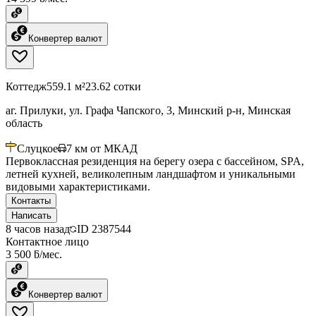
Конвертер валют
Коттедж
559.1 м²
23.62 сотки
аг. Прилуки, ул. Графа Чапского, 3, Минский р-н, Минская
область
Слуцкое
7
км от МКАД
Первоклассная резиденция на берегу озера с бассейном, SPA,
летней кухней, великолепным ландшафтом и уникальными
видовыми характеристиками.
Контакты
Написать
8 часов назад
ID
2387544
Контактное лицо
3 500 ƃ/мес.
Конвертер валют