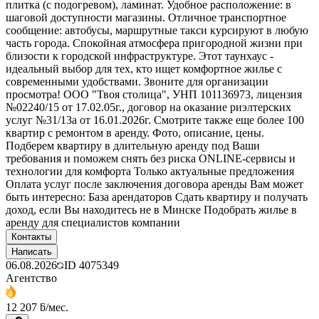
плитка (с подогревом), ламинат. Удобное расположение: в
шаговой доступности магазины. Отличное транспортное
сообщение: автобусы, маршрутные такси курсируют в любую
часть города. Спокойная атмосфера пригородной жизни при
близости к городской инфраструктуре. Этот таунхаус -
идеальный выбор для тех, кто ищет комфортное жилье с
современными удобствами. Звоните для организации
просмотра! ООО "Твоя столица", УНП 101136973, лицензия
№02240/15 от 17.02.05г., договор на оказание риэлтерских
услуг №31/13а от 16.01.2026г. Смотрите также еще более 100
квартир с ремонтом в аренду. Фото, описание, цены.
Подберем квартиру в длительную аренду под Ваши
требования и поможем снять без риска ONLINE-сервисы и
технологии для комфорта Только актуальные предложения
Оплата услуг после заключения договора аренды Вам может
быть интересно: База арендаторов Сдать квартиру и получать
доход, если Вы находитесь не в Минске Подобрать жилье в
аренду для специалистов компании
Контакты
Написать
06.08.2026
ID
4075349
Агентство
12 207 ƃ/мес.