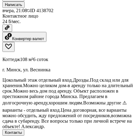
Написать
вчера, 21:08
ID
4138702
Контактное лицо
24 ƃ/мес.
Конвертер валют
Коттедж
108 м²
6 соток
г. Минск, ул. Веснинка
Цокольный этаж отдельный вход.Дрозды.Под склад или для
хранения.Можно целиком дом-в аренду только на длительный
срок.Можно весь дом под аренду. Объект расположен в
престижном районе города Минска. Предлагаем в
долгосрочную аренду,хорошим людям.Возможны другие ⚠️
варианты - отдельный вход.Цена договорная, все варианты
можно обсудить, жду предложений от посредников,возможна
сдача в субаренду. Все вопросы только при личной встрече на
объекте! Александр.
Контакты