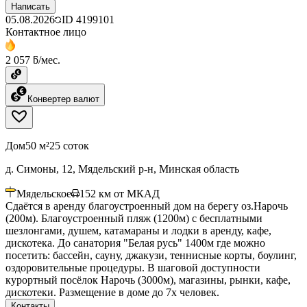
Написать
05.08.2026
ID
4199101
Контактное лицо
2 057 ƃ/мес.
Конвертер валют
Дом
50 м²
25 соток
д. Симоны, 12, Мядельский р-н, Минская область
Мядельское
152
км от МКАД
Сдаётся в аренду благоустроенный дом на берегу оз.Нарочь
(200м). Благоустроенный пляж (1200м) с бесплатными
шезлонгами, душем, катамараны и лодки в аренду, кафе,
дискотека. До санатория "Белая русь" 1400м где можно
посетить: бассейн, сауну, джакузи, теннисные корты, боулинг,
оздоровительные процедуры. В шаговой доступности
курортный посёлок Нарочь (3000м), магазины, рынки, кафе,
дискотеки. Размещение в доме до 7х человек.
Контакты