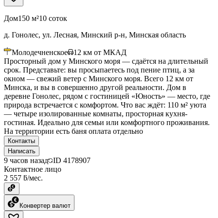
Дом
150 м²
10 соток
д. Гонолес, ул. Лесная, Минский р-н, Минская область
Молодечненское
12
км от МКАД
Просторный дом у Минского моря — сдаётся на длительный
срок. Представьте: вы просыпаетесь под пение птиц, а за
окном — свежий ветер с Минского моря. Всего 12 км от
Минска, и вы в совершенно другой реальности. Дом в
деревне Гонолес, рядом с гостиницей «Юность» — место, где
природа встречается с комфортом. Что вас ждёт: 110 м² уюта
— четыре изолированные комнаты, просторная кухня-
гостиная. Идеально для семьи или комфортного проживания.
На территории есть баня оплата отдельно
Контакты
Написать
9 часов назад
ID
4178907
Контактное лицо
2 557 ƃ/мес.
Конвертер валют