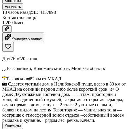
Контакты
Написать
13 часов назад
ID
4187898
Контактное лицо
1 200 ƃ/мес.
Конвертер валют
Дом
76 м²
20 соток
д. Рассолишки, Воложинский р-н, Минская область
Раковское
82
км от МКАД
🏡 Сдается уютный дом в Налибокской пуще, всего в 80 км от
МКАД на осенний период либо более короткий срок. 🌿 О
доме: Двухэтажный гостевой дом. — 1 этаж: просторный
холл, объединенный с кухней, закрытая и открытая веранды,
сауна прямо в доме, санузел. 2 этаж: 2 уютные спальни,
балкон с видом на лес 🔥 Территория: — мангальная зона —
кострище с атмосферной зоной отдыха --собственный водоем:
рыбалка и купание. --рядом лес, речка. Качели.
Контакты