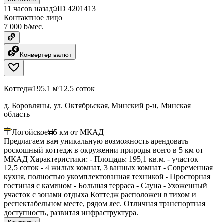
11 часов назад
ID
4201413
Контактное лицо
7 000 ƃ/мес.
Конвертер валют
Коттедж
195.1 м²
12.5 соток
д. Боровляны, ул. Октябрьская, Минский р-н, Минская
область
Логойское
5
км от МКАД
Предлагаем вам уникальную возможность арендовать
роскошный коттедж в окружении природы всего в 5 км от
МКАД Характеристики: - Площадь: 195,1 кв.м. - участок –
12,5 соток - 4 жилых комнат, 3 ванных комнат - Современная
кухня, полностью укомплектованная техникой - Просторная
гостиная с камином - Большая терраса - Сауна - Ухоженный
участок с зонами отдыха Коттедж расположен в тихом и
респектабельном месте, рядом лес. Отличная транспортная
доступность, развитая инфраструктура.