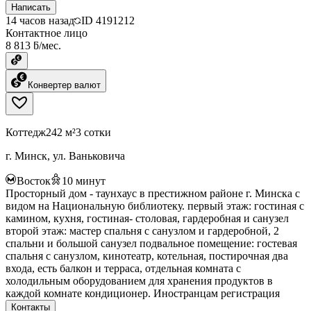
Написать
14 часов назад
ID
4191212
Контактное лицо
8 813 ƃ/мес.
Конвертер валют
Коттедж
242 м²
3 сотки
г. Минск, ул. Ваньковича
Восток
10
минут
Просторный дом - таунхаус в престижном районе г. Минска с
видом на Национальную библиотеку. первый этаж: гостиная с
камином, кухня, гостиная- столовая, гардеробная и санузел
второй этаж: мастер спальня с санузлом и гардеробной, 2
спальни и большой санузел подвальное помещение: гостевая
спальня с санузлом, кинотеатр, котельная, постирочная два
входа, есть балкон и терраса, отдельная комната с
холодильным оборудованием для хранения продуктов в
каждой комнате кондиционер. Иностранцам регистрация
Контакты