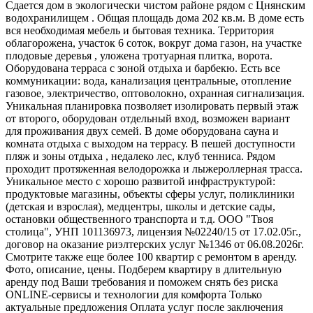
Сдается дом в экологически чистом районе рядом с Цнянским
водохранилищем . Общая площадь дома 202 кв.м. В доме есть
вся необходимая мебель и бытовая техника. Территория
облагорожена, участок 6 соток, вокруг дома газон, на участке
плодовые деревья , уложена тротуарная плитка, ворота.
Оборудована терраса с зоной отдыха и барбекю. Есть все
коммуникации: вода, канализация центральные, отопление
газовое, электричество, оптоволокно, охранная сигнализация.
Уникальная планировка позволяет изолировать первый этаж
от второго, оборудован отдельный вход, возможен вариант
для проживания двух семей. В доме оборудована сауна и
комната отдыха с выходом на террасу. В пешей доступности
пляж и зоны отдыха , недалеко лес, клуб тенниса. Рядом
проходит протяженная велодорожка и лыжероллерная трасса.
Уникальное место с хорошо развитой инфраструктурой:
продуктовые магазины, объекты сферы услуг, поликлиники
(детская и взрослая), медцентры, школы и детские сады,
остановки общественного транспорта и т.д. ООО "Твоя
столица", УНП 101136973, лицензия №02240/15 от 17.02.05г.,
договор на оказание риэлтерских услуг №1346 от 06.08.2026г.
Смотрите также еще более 100 квартир с ремонтом в аренду.
Фото, описание, цены. Подберем квартиру в длительную
аренду под Ваши требования и поможем снять без риска
ONLINE-сервисы и технологии для комфорта Только
актуальные предложения Оплата услуг после заключения