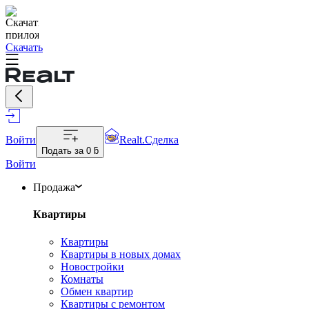
Скачать
Войти
Realt.Сделка
Подать за
0 ƃ
Войти
Продажа
Квартиры
Квартиры
Квартиры в новых домах
Новостройки
Комнаты
Обмен квартир
Квартиры с ремонтом