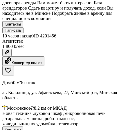
договора аренды Вам может быть интересно: База
арендаторов Сдать квартиру и получать доход, если Вы
находитесь не в Минске Подобрать жилье в аренду для
специалистов компании
Контакты
Написать
10 часов назад
ID
4201456
Агентство
1 800 ƃ/мес.
Конвертер валют
Дом
50 м²
6 соток
аг. Колодищи, ул. Афанасьева, 27, Минский р-н, Минская
область
Московское
8.2
км от МКАД
Новая техника ,духовой шкаф ,микроволновая печь
,стиральная машина ,робот пылесос,
холодильник,посудомойка , телевизор
Контакты