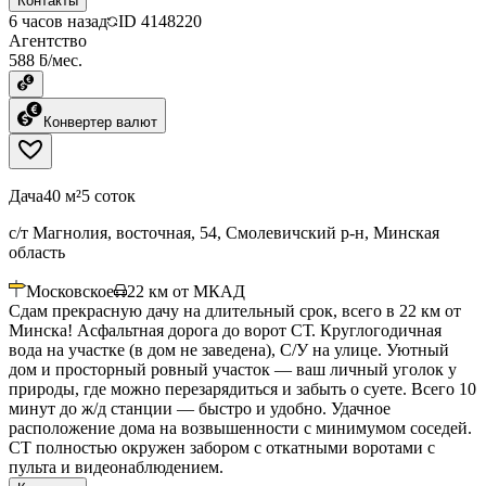
Контакты
6 часов назад
ID
4148220
Агентство
588 ƃ/мес.
Конвертер валют
Дача
40 м²
5 соток
с/т Магнолия, восточная, 54, Смолевичский р-н, Минская
область
Московское
22
км от МКАД
Сдам прекрасную дачу на длительный срок, всего в 22 км от
Минска! Асфальтная дорога до ворот СТ. Круглогодичная
вода на участке (в дом не заведена), С/У на улице. Уютный
дом и просторный ровный участок — ваш личный уголок у
природы, где можно перезарядиться и забыть о суете. Всего 10
минут до ж/д станции — быстро и удобно. Удачное
расположение дома на возвышенности с минимумом соседей.
СТ полностью окружен забором с откатными воротами с
пульта и видеонаблюдением.