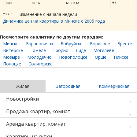
тип
цена
за кв.м.
+/-
"+/-" — изменение с начала недели
Динамика цен на квартиры в Минске с 2005 года
Посмотрите аналитику по другим городам:
Минске
Барановичах
Бобруйске
Борисове
Бресте
Витебске
Гомеле
Гродно
Лиде
Могилеве
Мозыре
Молодечно
Новополоцке
Орше
Пинске
Полоцке
Солигорске
Жилая
Загородная
Коммерческая
Новостройки
Продажа квартир, комнат
Аренда квартир, комнат
Квартиры на сутки