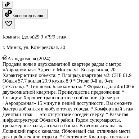
Конвертер валют
Комната (доля)
29.9 м²
9/9 этаж
г. Минск, ул. Козыревская, 20
Аэродромная (2024)
Продажа доли в двухкомнатной квартере рядом с метро
«Аэродромная» Адрес: г. Минск, ул. Козыревская, 20.
Характеристики объекта: * Площадь квартиры м2: СНБ 61.9
Общая 57.7 жилая 29.9 кухня 8.9 * Этаж: 9-й из 9-ти
(тех.этаж). * Тип дома: Блоккомнаты. * Формат: доля 45/100 в
двухкомнатной квартире. Преимущества предложения: *
Локация: Хорошее транспортное сообщение. До метро
«Аэродромная» 15 минут в пешей доступности. Вы сможете
быстро добраться в любую точку города. * Комфортный этаж:
Девятый этаж — это отсутствие соседей сверху. * Развитая
инфраструктура: Обжитой район. Рядом супермаркеты,
тренажерные залы, аптеки и банки. В нескольких шагах —
Лошицкий парк с каналом, Яблоневый сад, отличные места
для пробежек или отдыха. * Состояние: Квартира светлая и