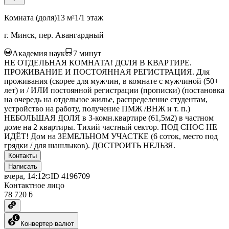
Комната (доля)
13 м²
1/1 этаж
г. Минск, пер. Авангардный
Академия наук
7
минут
НЕ ОТДЕЛЬНАЯ КОМНАТА! ДОЛЯ В КВАРТИРЕ.
ПРОЖИВАНИЕ И ПОСТОЯННАЯ РЕГИСТРАЦИЯ. Для
проживания (скорее для мужчин, в комнате с мужчиной (50+
лет) и / ИЛИ постоянной регистрации (прописки) (постановка
на очередь на отдельное жилье, распределение студентам,
устройство на работу, получение ПМЖ /ВНЖ и т. п.)
НЕБОЛЬШАЯ ДОЛЯ в 3-комн.квартире (61,5м2) в частном
доме на 2 квартиры. Тихий частный сектор. ПОД СНОС НЕ
ИДЁТ! Дом на ЗЕМЕЛЬНОМ УЧАСТКЕ (6 соток, место под
грядки / для шашлыков). ДОСТРОИТЬ НЕЛЬЗЯ.
Контакты
Написать
вчера, 14:12
ID
4196709
Контактное лицо
78 720 ƃ
Конвертер валют