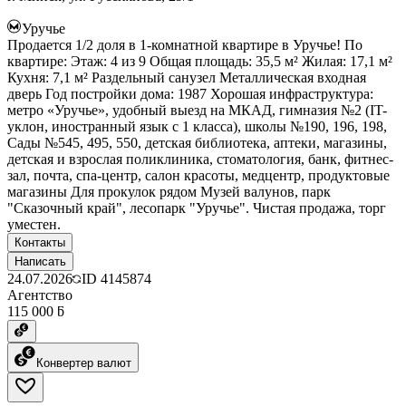
Уручье
Продается 1/2 доля в 1-комнатной квартире в Уручье! По
квартире: Этаж: 4 из 9 Общая площадь: 35,5 м² Жилая: 17,1 м²
Кухня: 7,1 м² Раздельный санузел Металлическая входная
дверь Год постройки дома: 1987 Хорошая инфраструктура:
метро «Уручье», удобный выезд на МКАД, гимназия №2 (IT-
уклон, иностранный язык с 1 класса), школы №190, 196, 198,
Сады №545, 495, 550, детская библиотека, аптеки, магазины,
детская и взрослая поликлиника, стоматология, банк, фитнес-
зал, почта, спа-центр, салон красоты, медцентр, продуктовые
магазины Для прокулок рядом Музей валунов, парк
"Сказочный край", лесопарк "Уручье". Чистая продажа, торг
уместен.
Контакты
Написать
24.07.2026
ID
4145874
Агентство
115 000 ƃ
Конвертер валют