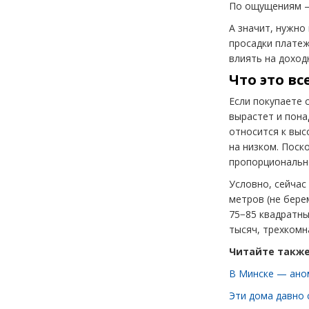
По ощущениям — 
А значит, нужно
просадки платеж
влиять на доход
Что это в
Если покупаете 
вырастет и пона
относится к выс
на низком. Поск
пропорциональн
Условно, сейчас
метров
(
не бере
75−85 квадратны
тысяч, трехкомн
Читайте также
В Минске — аном
Эти дома давно 