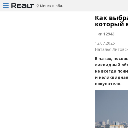
Минск и обл.
Как выбр
который 
12943
12.07.2025
Наталья Литовс
В чатах, посв
ликвидный об
не всегда пон
и неликвидная
покупателя.