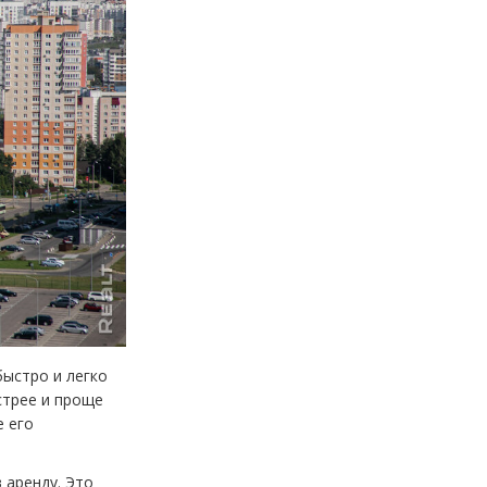
быстро и легко
стрее и проще
е его
 аренду. Это