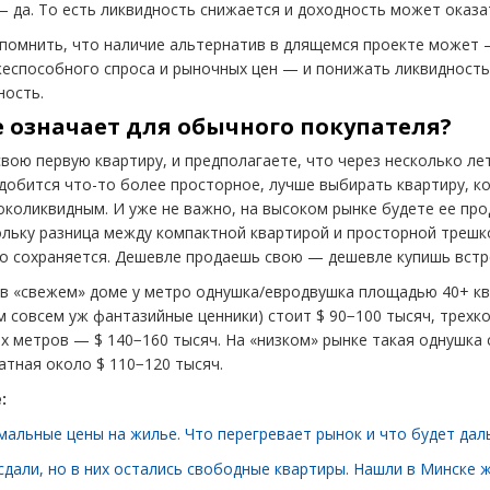
да. То есть ликвидность снижается и доходность может оказа
 помнить, что наличие альтернатив в длящемся проекте может 
еспособного спроса и рыночных цен — и понижать ликвидность
ность.
се означает для обычного покупателя?
свою первую квартиру, и предполагаете, что через несколько ле
добится что-то более просторное, лучше выбирать квартиру, к
околиквидным. И уже не важно, на высоком рынке будете ее про
ольку разница между компактной квартирой и просторной трешк
о сохраняется. Дешевле продаешь свою — дешевле купишь встр
 в «свежем» доме у метро однушка/евродвушка площадью 40+ к
м совсем уж фантазийные ценники) стоит $ 90−100 тысяч, трехк
х метров — $ 140−160 тысяч. На «низком» рынке такая однушка 
атная около $ 110−120 тысяч.
:
альные цены на жилье. Что перегревает рынок и что будет дал
сдали, но в них остались свободные квартиры. Нашли в Минске 