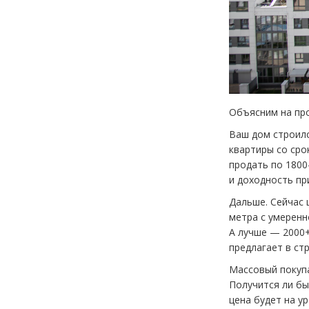
Объясним на пр
Ваш дом строилс
квартиры со сро
продать по 1800
и доходность пр
Дальше. Сейчас 
метра с умеренн
А лучше — 2000+
предлагает в ст
Массовый покупа
Получится ли бы
цена будет на у