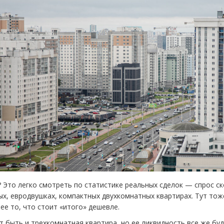
 Это легко смотреть по статистике реальных сделок — спрос с
х, евродвушках, компактных двухкомнатных квартирах. Тут то
ее то, что стоит
«
итого» дешевле.
 быть и трехкомнатная квартира, но ее ликвидность все же буд