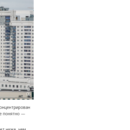
концентрирован
же понятно —
ет ниже, чем