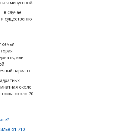
ться минусовой.
— в случае
 и существенно
т семья
оторая
давать, или
ой
ечный вариант.
вадратных
омнатная около
стоила около 70
ьше?
жилье от 710