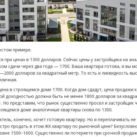
остом примере.
я при ценах в 1300 долларов. Сейчас цены у застройщика на ан
ком сдачи через два года — 1700. Ваша квартира готова, и вы 
—2000 долларов за квадратный метр. То есть и ликвидность вы
иличная.
цена в строящемся доме 1700. Когда дом сдадут, цена продажи 
ой доходностью должна быть не менее 1800 долларов за квадра
. Но представим, что рынок существенно просел и застройщик ч
роящемся доме аналогичные квартиры снова по 1300.
тель, конечно, хочет готовую квартиру. Но и переплачивать не 
стро продать в этом ЖК квартиру по рыночной цене? Безусловн
ровне 1500−1600. Существенно ли потеряете при срочной продаж