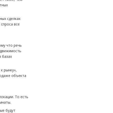
нтных
ных сделках
 спроса все
ому что речь
недвижимость
в базах
 к рынку»,
родаже объекта
локации. То есть
омнаты.
рые будут