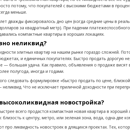
росто потому, что покупателей с высокими бюджетами в проце
сегда меньше.
 лет дважды фиксировалось дно цен
(
когда средние цены в реаль
долларов за квадратный метр). При падении платежеспособного
давались компактные квартиры в хороших локациях.
вно неликвид?
идности элитных квартир на нашем рынке гораздо сложней. Пот
бюджетах, и единичных покупателях. Быстро продать дорогую 
е — большая удача. Как правило, объявления о продаже висят 
лее полугода, иногда и годами.
рого следовать формулировке
«
быстро продать по цене, близкой
 неликвид. Что не исключает приличной доходности при переп
.
 высоколиквидная новостройка?
Быстрее всего продастся компактная новая квартира в хорошей 
 близость к центру, метро, или зеленая зона, вода, одна-две к
т про ликвидность новостроек в длящихся проектах. Тех, кото