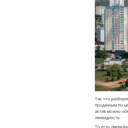
Так что разбере
проданным по це
актив можно обм
ликвидность.
То есть ликвидн