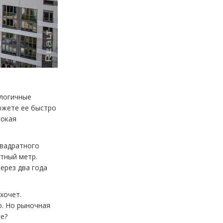
алогичные
можете ее быстро
сокая
квадратного
тный метр.
ерез два года
хочет.
о. Но рыночная
е?