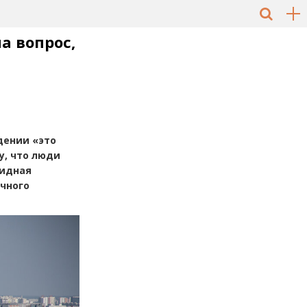
а вопрос,
дении
«
это
у, что люди
видная
ычного