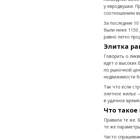
у евродвушки. П
соотношениях в
За последние 10
были ниже 1150 
равно легко про
Элитка ра
Говорить о ликв
идет о высоких 
по рыночной цен
недвижимости бо
Так что если ст
элитное жилье —
в удачное время
Что такое
Правила те же. 
те же параметры:
Часто спрашиваю