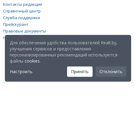
Контакты редакции
Справочный центр
Служба поддержки
Прейскурант
Правовые документы
Настройка файлов cookies
Для обеспечения удобства пользователей Realt.by,
улучшения сервисов и предоставления
персонализированных рекомендаций используются
файлы
cookies
.
Настроить
Принять
Отклонить
Мы в соц. сетях:
Скачайте мобильное приложение Realt Mobile: