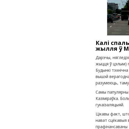
Калі спал
жылля ў М
Дарэчы, нягледзя
жыцця ў цэлым) п
Будынкі тэхнічна
вышэй верагоднас
разумеюць, таму
Самы папулярны 
Казіміраўка. Бол
гукаізаляцыяй.
Цікавы факт, што
нават сцёкавыя 
прафінансаваны 