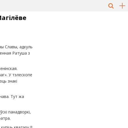
Магілёве
чы Славы, адкуль
енная Ратуша з
енінская.
аг». У тэлескопе
юць знакі
нава. Тут жа
ўскі панадворкі,
эатра.
 купіць кватэру ў