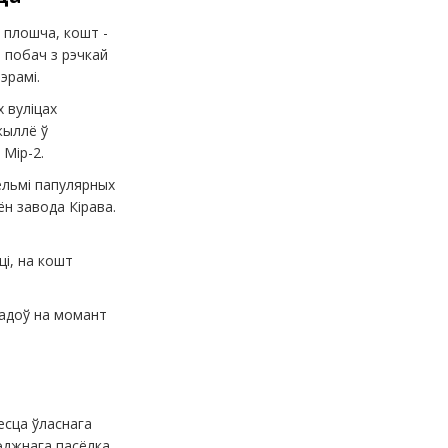
 плошча, кошт -
е побач з рэчкай
эрамі.
 вуліцах
жыллё ў
 Мір-2.
вельмі папулярных
н завода Кірава.
ці, на кошт
гадоў на момант
месца ўласнага
тэджнага пасёлка