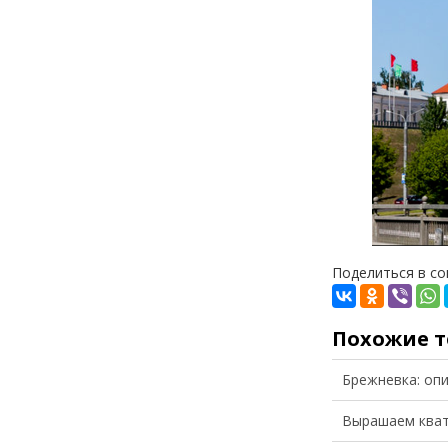
Поделиться в соц
Похожие 
Брежневка: опи
Вырашаем кватэ