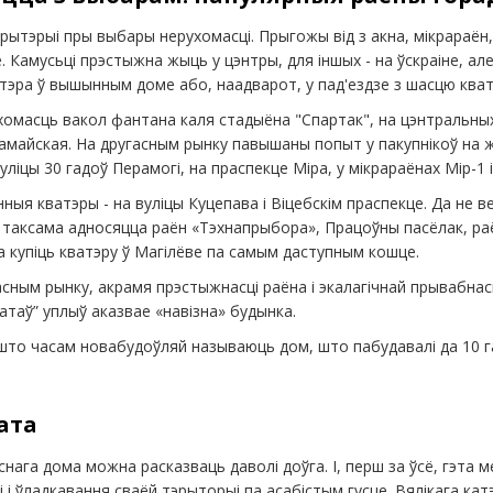
рытэрыі пры выбары нерухомасці. Прыгожы від з акна, мікрараён,
. Камусьці прэстыжна жыць у цэнтры, для іншых - на ўскраіне, ал
атэра ў вышынным доме або, наадварот, у пад'ездзе з шасцю кват
омасць вакол фантана каля стадыёна "Спартак", на цэнтральных
шамайская. На другасным рынку павышаны попыт у пакупнікоў на 
уліцы 30 гадоў Перамогі, на праспекце Міра, у мікрараёнах Мір-1 і
ныя кватэры - на вуліцы Куцепава і Віцебскім праспекце. Да не 
 таксама адносяцца раён «Тэхнапрыбора», Працоўны пасёлак, раё
 купіць кватэру ў Магілёве па самым даступным кошце.
сным рынку, акрамя прэстыжнасці раёна і экалагічнай прывабнас
атаў” уплыў аказвае «навізна» будынка.
 што часам новабудоўляй называюць дом, што пабудавалі да 10 
ата
снага дома можна расказваць даволі доўга. І, перш за ўсё, гэта 
 і ўладкавання сваёй тэрыторыі па асабістым гусце. Вялікага ка