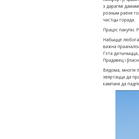
з дарагімі дамам
розным раёне гор
частцы горада.
Працэс пакупкі.
Набыццё любога ж
важна прааналіз
Гэта датычыцца, 
Прадавец і ўласн
Вядома, многія 
звяртацца да пр
кампаніі да падп