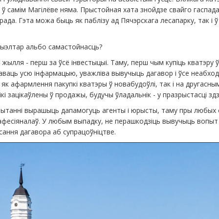
і ў самім Магілёве няма. Прыстойная хата знойдзе свайго гаспад
ада. Гэта можа быць як паблізу ад Пячэрскага лесапарку, так і 
 Рыэлтар альбо самастойнасць?
ылля - перш за ўсё інвестыцыі. Таму, перш чым купіць кватэру 
аваць усю інфармацыю, уважліва вывучыць дагавор і ўсе неабхо
як афармлення пакупкі кватэры ў новабудоўлі, так і на другасны
ікі зацікаўлены ў продажы, будучы ўладальнік - у празрыстасці здз
пытанні вырашыць дапамогуць агенты і юрысты, таму пры любых
афесіяналаў. У любым выпадку, не перашкодзіць вывучыць вопыт
ісання дагавора аб супрацоўніцтве.