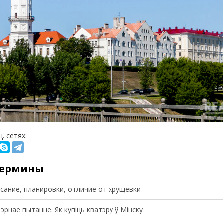
. сетях:
термины
сание, планировки, отличие от хрущевки
рнае пытанне. Як купіць кватэру ў Мінску