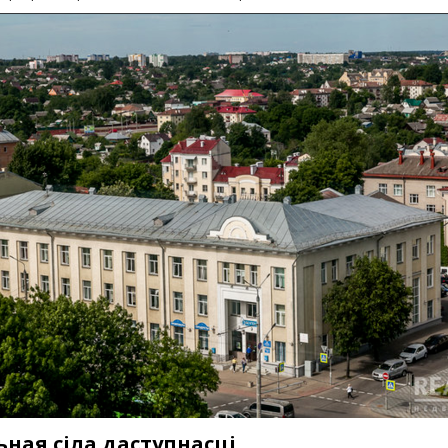
ная сіла даступнасці