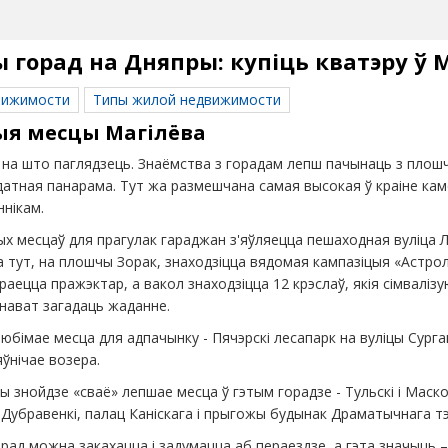
горад на Дняпры: купіць кватэру ў 
вижимости
Типы жилой недвижимости
я месцы Магілёва
, на што паглядзець. Знаёмства з горадам лепш пачынаць з плош
атная панарама. Тут жа размешчана самая высокая ў краіне кам
ннікам.
х месцаў для прагулак гараджан з'яўляецца пешаходная вуліца Л
а тут, на плошчы Зорак, знаходзіцца вядомая кампазіцыя «Астрол
раецца пражэктар, а вакол знаходзіцца 12 крэслаў, якія сімвалізу
нават загадаць жаданне.
юбімае месца для адпачынку - Пячэрскі лесапарк на вуліцы Сурга
ўнічае возера.
 знойдзе «сваё» лепшае месца ў гэтым горадзе - Тульскі і Маско
 Дубравенкі, палац Каніскага і прыгожы будынак Драматычнага т
орад можна закахацца і задумацца аб пераездзе, а гэта значыць –