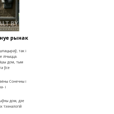
ануе рынак
шпацыраў, так і
е лічыцца.
эйшы дом, тым
та ўсе
аёны Сонечны і
а- і
тыўны дом, дзе
х тэхналогій