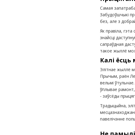
Самая запатраба
Забудоўшчыкі пр
без, але з добра
Як правіла, гэта
знайсці даступну
сапраўдная дасту
такое жыллё мож
Калі ёсць
Элітнае жыллё мо
Прычым, раён Ле
вельмі ўтульнае
ўплывае рамонт, 
- заўсёды прыця
Традыцыйна, элі
месцазнаходжанн
павелічэнне поп
Не памылі