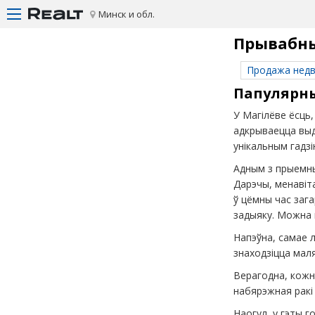
Минск и обл.
Прывабны 
Продажа нед
Папулярны
У Магілёве ёсць
адкрываецца выд
унікальным гадзі
Адным з прыемны
Дарэчы, менавіт
ў цёмны час зага
задыяку. Можна 
Напэўна, самае л
знаходзіцца маля
Верагодна, кожны
набярэжная ракі
Наогул, у гэты г