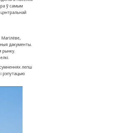
ара ў самым
ў цэнтральнай
ў Магілёве,
дныя дакументы.
м рынку.
елкі.
 сумненнях лепш
 і рэпутацыю