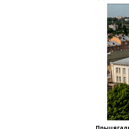
Прыцягаль