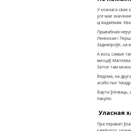
У кожнага свае к
усё мае значэнне
ці вадаёмам. Кв
Прывабная нерух
Ленінская і Пер
Задняпроўе, на в
А вось самыя тан
месцаў Магілёва
Затое там можна
Вядома, на друга
асабістых “квадр
Варта ўлічваць,
пакупкі.
Уласная х
Пра перавагі ўла
камфорту, цішыні