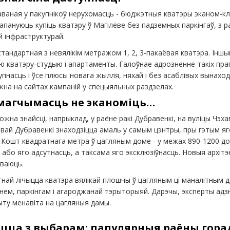
ваная у пакупнікоў нерухомасць - бюджэтныя кватэры эканом-кл
апануюць купіць кватэру ў Магілёве без падземных паркінгаў, з
й інфраструктурай.
 стандартная з невялікім метражом 1, 2, 3-пакаёвая кватэра. Інш
ю кватэру-студыю і апартаменты. Галоўнае адрозненне такіх прап
пнасць і ўсе плюсы новага жылля, няхай і без асаблівых вынаход
на на сайтах кампаній у спецыяльных раздзелах.
 магчымасць не эканоміць…
жна знайсці, напрыклад, у раёне ракі Дубравенкі, на вуліцы Чэхав
вай Дубравенкі знаходзіцца амаль у самым цэнтры, пры гэтым я
. Кошт квадратнага метра ў цагляным доме - у межах 890-1200 до
або яго адсутнасць, а таксама яго эксклюзіўнасць. Новыя архіт
гваюць.
тнай лічыцца кватэра вялікай плошчы ў цагляным ці маналітным 
ем, паркінгам і агароджанай тэрыторыяй. Дарэчы, эксперты ад
ыту менавіта на цагляныя дамы.
цца з выбарам: папулярныя раёны гора