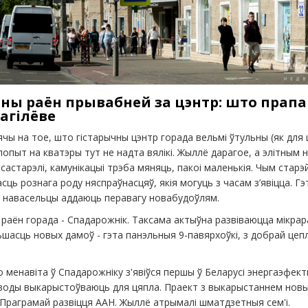
ьны раён прывабней за цэнтр: што прап
агілёве
чы на ​​тое, што гістарычны цэнтр горада вельмі ўтульны (як для 
опыт на кватэры тут не надта вялікі. Жыллё дарагое, а элітным н
 састарэлі, камунікацыі трэба мяняць, пакоі маленькія. Чым стар
ць рознага роду няспраўнасцяў, якія могуць з часам з’явіцца. Гэ
 навасельцы аддаюць перавагу новабудоўлям.
раён горада - Спадарожнік. Таксама актыўна развіваюцца мікрар
ьшасць новых дамоў - гэта панэльныя 9-павярхоўкі, з добрай цепл
 менавіта ў Спадарожніку з'явіўся першы ў Беларусі энергаэфек
воды выкарыстоўваюць для цяпла. Праект з выкарыстаннем новы
Праграмай развіцця ААН. Жыллё атрымалі шматдзетныя сем'і.