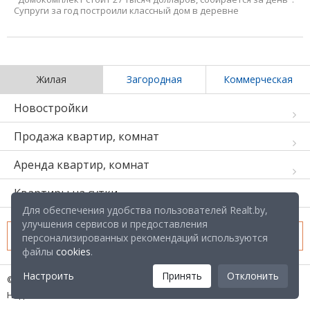
Супруги за год построили классный дом в деревне
Жилая
Загородная
Коммерческая
Новостройки
Продажа квартир, комнат
Аренда квартир, комнат
Квартиры на сутки
Для обеспечения удобства пользователей Realt.by,
улучшения сервисов и предоставления
Добавить объявление
персонализированных рекомендаций используются
файлы
cookies
.
Настроить
Принять
Отклонить
© 2005-2026
Недвижимость на REALT.BY