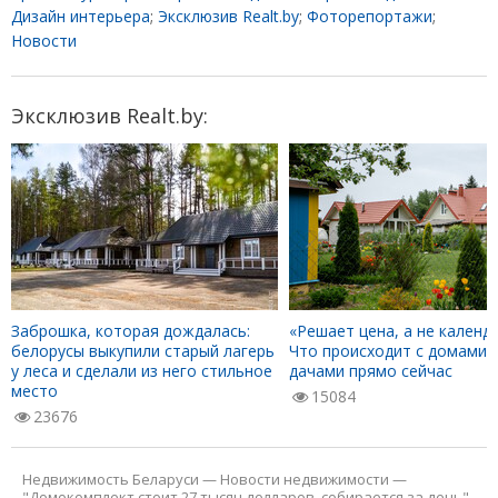
Дизайн интерьера
;
Эксклюзив Realt.by
;
Фоторепортажи
;
Новости
Эксклюзив Realt.by:
Заброшка, которая дождалась:
«Решает цена, а не календа
белорусы выкупили старый лагерь
Что происходит с домами 
у леса и сделали из него стильное
дачами прямо сейчас
место
15084
23676
Недвижимость Беларуси
—
Новости недвижимости
—
"Домокомплект стоит 27 тысяч долларов, собирается за день".