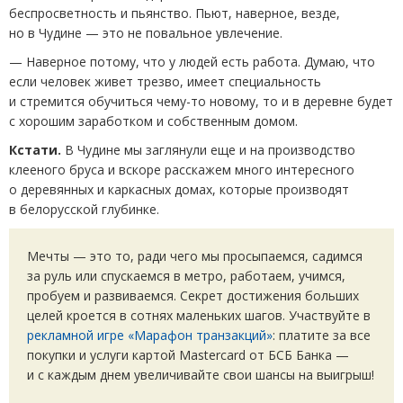
беспросветность и пьянство. Пьют, наверное, везде,
но в Чудине — это не повальное увлечение.
— Наверное потому, что у людей есть работа. Думаю, что
если человек живет трезво, имеет специальность
и стремится обучиться чему-то новому, то и в деревне будет
с хорошим заработком и собственным домом.
Кстати.
В Чудине мы заглянули еще и на производство
клееного бруса и вскоре расскажем много интересного
о деревянных и каркасных домах, которые производят
в белорусской глубинке.
Мечты — это то, ради чего мы просыпаемся, садимся
за руль или спускаемся в метро, работаем, учимся,
пробуем и развиваемся. Секрет достижения больших
целей кроется в сотнях маленьких шагов. Участвуйте в
рекламной игре
«
Марафон транзакций»
: платите за все
покупки и услуги картой Mastercard от БСБ Банка —
и с каждым днем увеличивайте свои шансы на выигрыш!