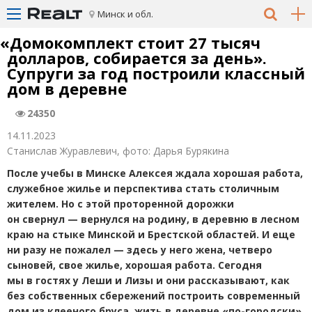
Минск и обл.
«
Домокомплект стоит 27 тысяч
долларов, собирается за день».
Супруги за год построили классный
дом в деревне
24350
14.11.2023
Станислав Журавлевич, фото: Дарья Бурякина
После учебы в Минске Алексея ждала хорошая работа,
служебное жилье и перспектива стать столичным
жителем. Но с этой проторенной дорожки
он свернул — вернулся на родину, в деревню в лесном
краю на стыке Минской и Брестской областей. И еще
ни разу не пожалел — здесь у него жена, четверо
сыновей, свое жилье, хорошая работа. Сегодня
мы в гостях у Леши и Лизы и они рассказывают, как
без собственных сбережений построить современный
дом из клееного бруса, жить в деревне
«
по-городски»