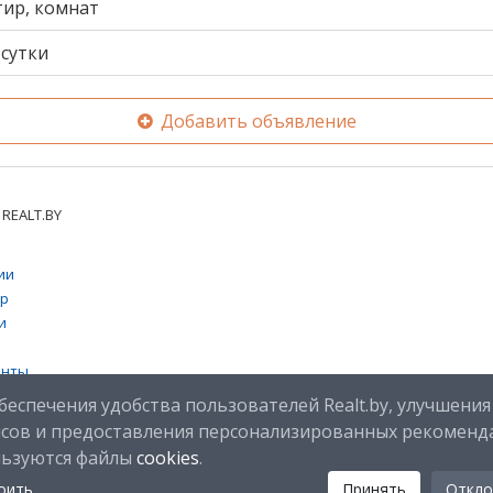
тир, комнат
сутки
Добавить объявление
REALT.BY
ии
тр
и
енты
 cookies
беспечения удобства пользователей Realt.by, улучшения
исов и предоставления персонализированных рекоменд
льзуются файлы
cookies
.
оить
Принять
Откло