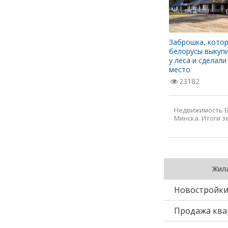
ске?
Есть и за 7 тысяч. Нашли крепкие
Заброшка, котор
ры в
хаты до 20 тысяч долларов возле
белорусы выкупи
зу
озер и леса
у леса и сделали
место
92290
23182
Недвижимость Б
Минска. Итоги 
Жил
Новостройк
Продажа ква