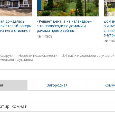
ая дождалась:
«Решает цена, а не календарь».
Дом в
ли старый лагерь
Что происходит с домами и
рынка:
 из него стильное
дачами прямо сейчас
спаль
внутр
14808
106
еларуси
—
Новости недвижимости
—
2,4 тысячи долларов за участок
земельного аукциона
ая
Загородная
Комм
и
ртир, комнат