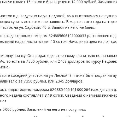
 насчитывает 15 соток и был оценен в 12 000 рублей. Желающих
часток в д. Тадулино на ул. Садовой, 46 А выставлялся на аукци
ающих купить лот также не нашлось. В марте этого года на торг
асток на ул. Садовой, 46 Б. Заявок на него не было.
ок с кадастровым номером 624885606101000033 расположен в д.
емельный надел насчитывает 15 соток. Начальная цена на лот со
ли одну заявку. Он продан единственному заявителю по начальн
%, то есть за 7 350 рублей, или 2 408 долларов по курсу Нацбанк
иона.
марте соседний участок на ул. Лесной, 8, также был продан на а
явителю за 7 350 рублей, или 2 345 долларов.
к с кадастровым номером 624 885 606 101 000 064 находится в д.
ого надела составляет 8,19 сотки. Сведений о наличии инжене
нет.
 5 000 рублей. Заявлений на него не поступило.