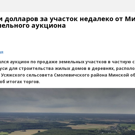
и долларов за участок недалеко от М
мельного аукциона
ая
ялся аукцион по продаже земельных участков в частную 
уси для строительства жилых домов в деревнях, распол
 Усяжского сельсовета Смолевичского района Минской об
об итогах торгов.