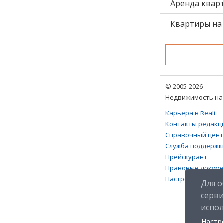
Аренда квар
Квартиры на 
© 2005-2026
Недвижимость на 
Карьера в Realt
Контакты редакц
Справочный цен
Служба поддержк
Прейскурант
Правовые докум
Настройка файлов
Для о
серв
испо
Настр