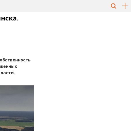
инска.
собственность
оженных
ласти.