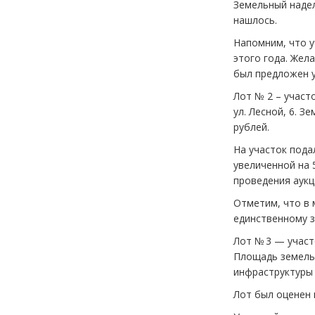
Земельный надел
нашлось.
Напомним, что у
этого года. Жел
был предложен уч
Лот № 2 – участ
ул. Лесной, 6. З
рублей.
На участок пода
увеличенной на 5
проведения аукц
Отметим, что в 
единственному за
Лот № 3 — участо
Площадь земельн
инфраструктуры 
Лот был оценен в