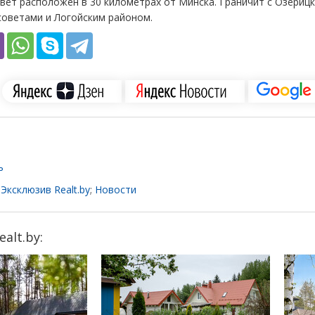
вет расположен в 30 километрах от Минска. Граничит с Озериц
советами и Логойским районом.
ь
;
Эксклюзив Realt.by
;
Новости
alt.by: