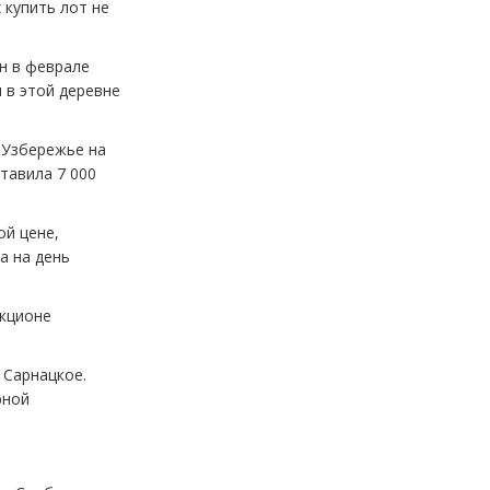
 купить лот не
он в феврале
и в этой деревне
 Узбережье на
ставила 7 000
ой цене,
а на день
укционе
 Сарнацкое.
рной