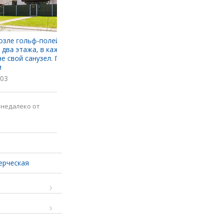
озле гольф-полей дешевле
Сделав покупку, можно выиграть
 два этажа, в каждой
автомобиль. Нашли в Минске
не свой санузел. Побывали
интересный магазин с техникой и
и
не только
03
4250
 недалеко от
ерческая