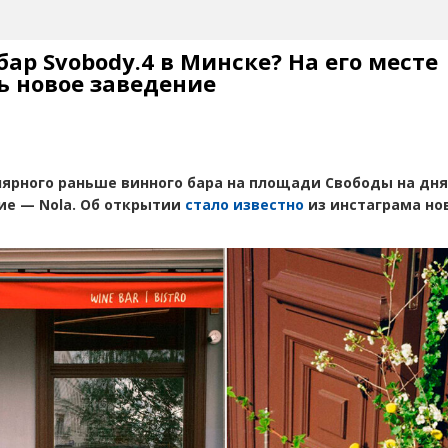
ар Svobody.4 в Минске? На его месте
ь новое заведение
лярного раньше винного бара на площади Свободы на дн
ие — Nola. Об открытии
стало известно
из инстаграма но