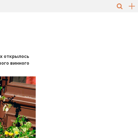
ях открылось
вого винного