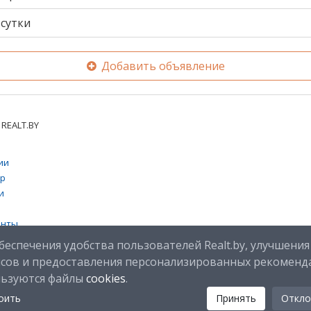
сутки
Добавить объявление
REALT.BY
ии
тр
и
енты
 cookies
беспечения удобства пользователей Realt.by, улучшения
исов и предоставления персонализированных рекоменд
льзуются файлы
cookies
.
оить
Принять
Откло