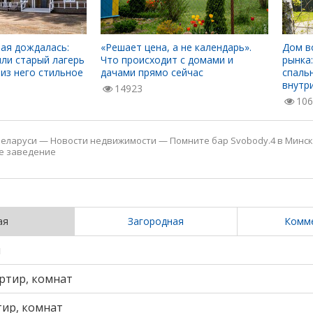
ая дождалась:
«Решает цена, а не календарь».
Дом в
ли старый лагерь
Что происходит с домами и
рынка:
 из него стильное
дачами прямо сейчас
спаль
внутр
14923
106
еларуси
—
Новости недвижимости
—
Помните бар Svobody.4 в Минск
е заведение
ая
Загородная
Комм
и
ртир, комнат
тир, комнат