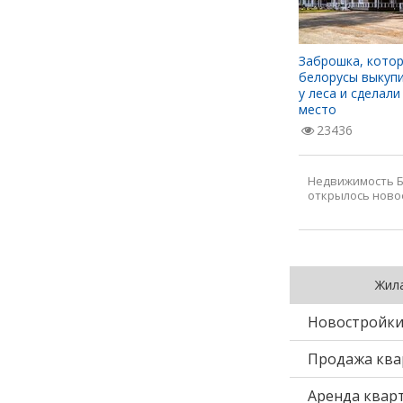
ске?
Есть и за 7 тысяч. Нашли крепкие
Заброшка, котор
ры в
хаты до 20 тысяч долларов возле
белорусы выкупи
зу
озер и леса
у леса и сделали
место
92290
23436
Недвижимость Б
открылось ново
Жил
Новостройк
Продажа ква
Аренда квар