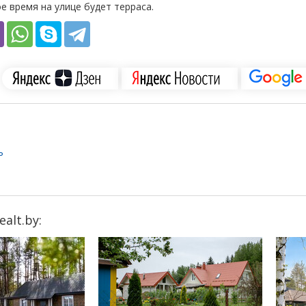
ое время на улице будет терраса.
ь
alt.by: