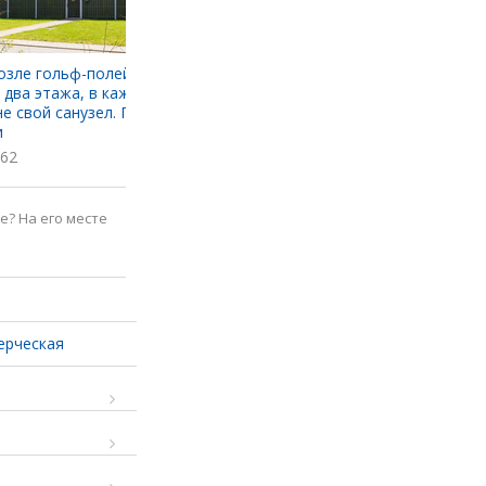
озле гольф-полей дешевле
Сделав покупку, можно выиграть
 два этажа, в каждой
автомобиль. Нашли в Минске
не свой санузел. Побывали
интересный магазин с техникой и
и
не только
62
4293
е? На его месте
ерческая