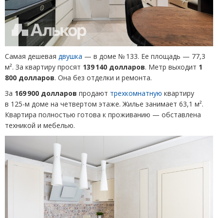
Самая дешевая
двушка
— в доме № 133. Ее площадь — 77,3
м². За квартиру просят
139 140 долларов
. Метр выходит
1
800 долларов
. Она без отделки и ремонта.
За
169 900 долларов
продают
трехкомнатную
квартиру
в 125-м доме на четвертом этаже. Жилье занимает 63,1 м².
Квартира полностью готова к проживанию — обставлена
техникой и мебелью.