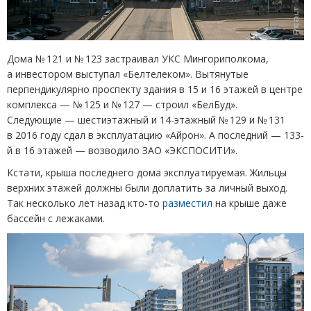
Дома № 121 и № 123 застраивал УКС Мингориполкома,
а инвестором выступал
«
Белтелеком». Вытянутые
перпендикулярно проспекту здания в 15 и 16 этажей в центре
комплекса — № 125 и № 127 — строил
«
БелБуд».
Следующие — шестиэтажный и 14-этажный № 129 и № 131
в 2016 году сдал в эксплуатацию
«
Айрон». А последний — 133-
й в 16 этажей — возводило ЗАО
«
ЭКСПОСИТИ».
Кстати, крыша последнего дома эксплуатируемая. Жильцы
верхних этажей должны были доплатить за личный выход.
Так несколько лет назад кто-то
разместил
на крыше даже
бассейн с лежаками.