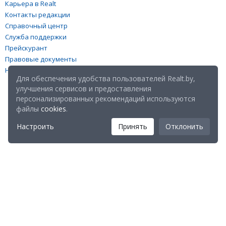
Карьера в Realt
Контакты редакции
Справочный центр
Служба поддержки
Прейскурант
Правовые документы
Настройка файлов cookies
Для обеспечения удобства пользователей Realt.by,
улучшения сервисов и предоставления
персонализированных рекомендаций используются
файлы
cookies
.
Настроить
Принять
Отклонить
Мы в соц. сетях:
Скачайте мобильное приложение Realt Mobile: