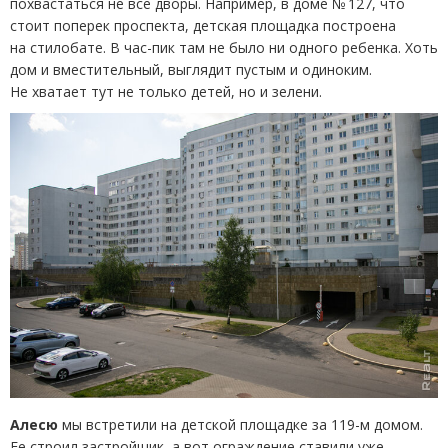
похвастаться не все дворы. Например, в доме № 127, что
стоит поперек проспекта, детская площадка построена
на стилобате. В час-пик там не было ни одного ребенка. Хоть
дом и вместительный, выглядит пустым и одиноким.
Не хватает тут не только детей, но и зелени.
Алесю
мы встретили на детской площадке за 119-м домом.
Ее строил застройщик, а вот ограждение ставили уже