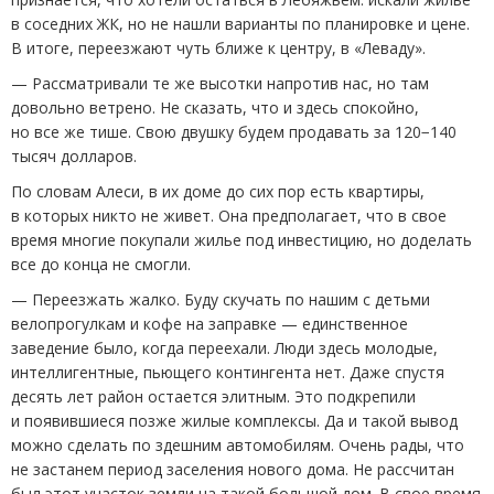
в соседних ЖК, но не нашли варианты по планировке и цене.
В итоге, переезжают чуть ближе к центру, в «Леваду».
— Рассматривали те же высотки напротив нас, но там
довольно ветрено. Не сказать, что и здесь спокойно,
но все же тише. Свою двушку будем продавать за 120−140
тысяч долларов.
По словам Алеси, в их доме до сих пор есть квартиры,
в которых никто не живет. Она предполагает, что в свое
время многие покупали жилье под инвестицию, но доделать
все до конца не смогли.
— Переезжать жалко. Буду скучать по нашим с детьми
велопрогулкам и кофе на заправке — единственное
заведение было, когда переехали. Люди здесь молодые,
интеллигентные, пьющего контингента нет. Даже спустя
десять лет район остается элитным. Это подкрепили
и появившиеся позже жилые комплексы. Да и такой вывод
можно сделать по здешним автомобилям. Очень рады, что
не застанем период заселения нового дома. Не рассчитан
был этот участок земли на такой большой дом. В свое время