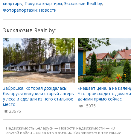
квартиры
;
Покупка квартиры
;
Эксклюзив Realt.by
;
Фоторепортажи
;
Новости
Эксклюзив Realt.by:
Заброшка, которая дождалась:
«Решает цена, а не календа
белорусы выкупили старый лагерь
Что происходит с домами 
у леса и сделали из него стильное
дачами прямо сейчас
место
15075
23676
Недвижимость Беларуси
—
Новости недвижимости
—
«В
другой район – ни за что в жизни». Как живется в тех самых