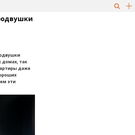
родвушки
родвушки
 домах, так
квартиры даже
хороших
аем эти