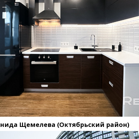
онида Щемелева
(
Октябрьский район)