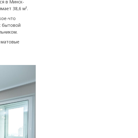
ся в Минск-
мает 38,6 м².
кое-что
с бытовой
льником.
ы матовые