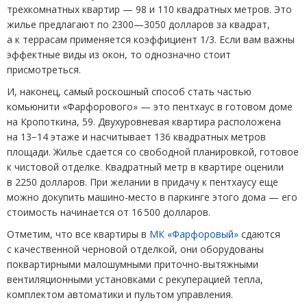
трехкомнатных квартир — 98 и 110 квадратных метров. Это
жилье предлагают по 2300—3050 долларов за квадрат,
а к террасам применяется коэффициент 1/3. Если вам важны
эффектные виды из окон, то однозначно стоит
присмотреться.
И, наконец, самый роскошный способ стать частью
комьюнити
«
Фарфорового» — это пентхаус в готовом доме
на Кропоткина, 59. Двухуровневая квартира расположена
на 13−14 этаже и насчитывает 136 квадратных метров
площади. Жилье сдается со свободной планировкой, готовое
к чистовой отделке. Квадратный метр в квартире оценили
в 2250 долларов. При желании в придачу к пентхаусу еще
можно докупить машино-место в паркинге этого дома — его
стоимость начинается от 16 500 долларов.
Отметим, что все квартиры в
МК «Фарфоровый»
сдаются
с качественной черновой отделкой, они оборудованы
поквартирными малошумными приточно-вытяжными
вентиляционными установками с рекуперацией тепла,
комплектом автоматики и пультом управления.