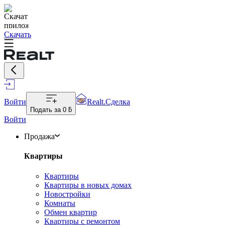
Скачать
Войти
Realt.Сделка
Подать за
0 ƃ
Войти
Продажа
Квартиры
Квартиры
Квартиры в новых домах
Новостройки
Комнаты
Обмен квартир
Квартиры с ремонтом