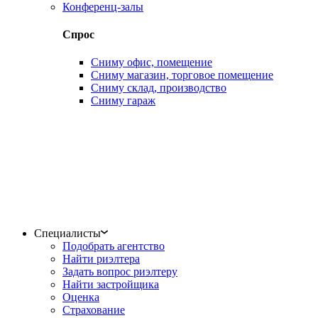
Конференц-залы
Спрос
Сниму офис, помещение
Сниму магазин, торговое помещение
Сниму склад, производство
Сниму гараж
Специалисты
Подобрать агентство
Найти риэлтера
Задать вопрос риэлтеру
Найти застройщика
Оценка
Страхование