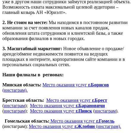
уже в другом наши сотрудники займутся реализацией объекта.
Возможность охвата максимальной целевой аудитории –
главный козырь АН «Юриэлт».
2. Не стоим на месте:
Мы находимся в постоянном развитии
компании за счет появления новых каналов продаж,
обновления штата сотрудников и клиентской базы, а также
образования филиалов в новых городах.
3. Масштабный маркетинг:
Новое объявление о продаже/
аренде/обмене недвижимости появится на ведущих
площадках в интернете, корпоративном сайте компании и в
персональных социальных сетях.
Наши филиалы в регионах:
Минская область:
Место оказания услуг
г.Борисов
(инстаграм).
Брестская область:
Место оказания услуг
г.Брест
(
инстаграм
);
Место оказания услуг
г.Барановичи
(
инстаграм
);
Место оказания услуг
г.Пинск
(
инстаграм
).
Гомельская область:
Место оказания услуг
г.Гомель
(инстаграм);
Место оказания услуг
г.Жлобин
(инстаграм).