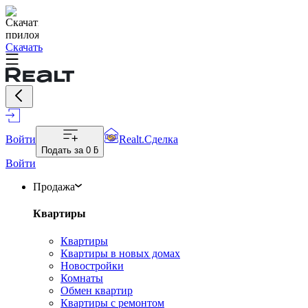
Скачать
Войти
Realt.Сделка
Подать за
0 ƃ
Войти
Продажа
Квартиры
Квартиры
Квартиры в новых домах
Новостройки
Комнаты
Обмен квартир
Квартиры с ремонтом