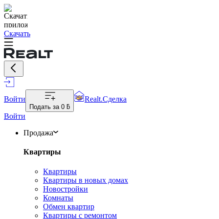
Скачать
Войти
Realt.Сделка
Подать за
0 ƃ
Войти
Продажа
Квартиры
Квартиры
Квартиры в новых домах
Новостройки
Комнаты
Обмен квартир
Квартиры с ремонтом