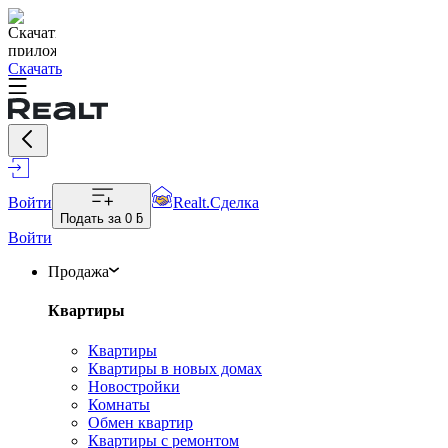
Скачать
Войти
Realt.Сделка
Подать за
0 ƃ
Войти
Продажа
Квартиры
Квартиры
Квартиры в новых домах
Новостройки
Комнаты
Обмен квартир
Квартиры с ремонтом