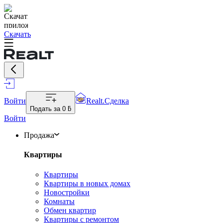
Скачать
Войти
Realt.Сделка
Подать за
0 ƃ
Войти
Продажа
Квартиры
Квартиры
Квартиры в новых домах
Новостройки
Комнаты
Обмен квартир
Квартиры с ремонтом