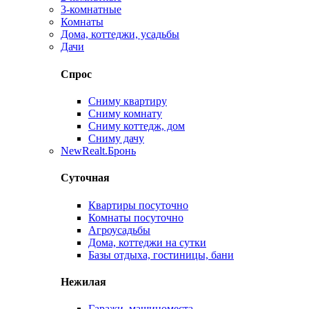
3-комнатные
Комнаты
Дома, коттеджи, усадьбы
Дачи
Спрос
Сниму квартиру
Сниму комнату
Сниму коттедж, дом
Сниму дачу
New
Realt.Бронь
Суточная
Квартиры посуточно
Комнаты посуточно
Агроусадьбы
Дома, коттеджи на сутки
Базы отдыха, гостиницы, бани
Нежилая
Гаражи, машиноместа