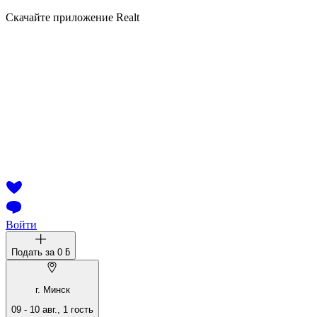
Скачайте приложение Realt
Войти
Подать за
0 ƃ
г. Минск
09
-
10 авг.
,
1
гость