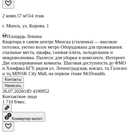
2 комн.
57 м²
3/4 этаж
г. Минск, ул. Кирова, 1
Площадь Ленина
Квартира в самом центре Минска (сталинка) — высокие
потолки, уютно возле метро Оборудована для проживания:
спальные места, шкафы, газовая плита, холодильник и
микроволновка. Пылесос для уборки в комплекте. Интернет.
Две изолированные комнаты. Шаговая доступность до ФМО
и Химфака БГУ, рядом ул. Ленинградская, вокзал, тц Галилео
и тц MINSK City Mall, на первом этаже McDonalds.
Контакты
Написать
26.07.2026
ID
4190952
Контактное лицо
1 710 ƃ/мес.
Конвертер валют