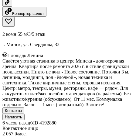
Конвертер валют
2 комн.
55 м²
3/5 этаж
г. Минск, ул. Свердлова, 32
Площадь Ленина
Сдаётся уютная сталинка в центре Минска - долгосрочная
аренда. Квартира после ремонта 2026 г. в стиле французской
неоклассики. Никто не жил - Новое состояние. Потолки 3 м,
лепнина, молдинги, пол «ёлочкой», новая техника и
сантехника. Тихие кирпичные стены, хорошая изоляция.
Центр: метро, театры, музеи, рестораны, кафе — рядом. Для
аккуратных платёжеспособных арендаторов (пара/семья). Без
животных/курения (обсуждаемо). От 11 мес. Коммуналка
отдельно. Залог — 1 мес. (возвратный). Звоните!
Контакты
Написать
6 часов назад
ID
4192880
Контактное лицо
2 057 ƃ/мес.