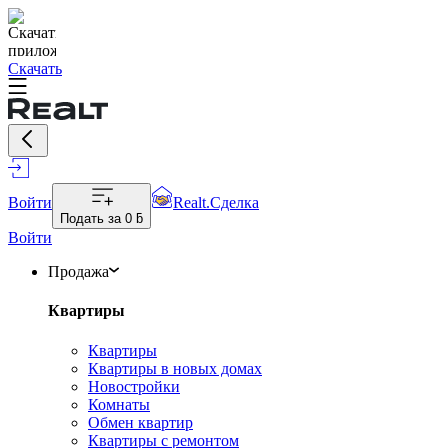
Скачать
Войти
Realt.Сделка
Подать за
0 ƃ
Войти
Продажа
Квартиры
Квартиры
Квартиры в новых домах
Новостройки
Комнаты
Обмен квартир
Квартиры с ремонтом