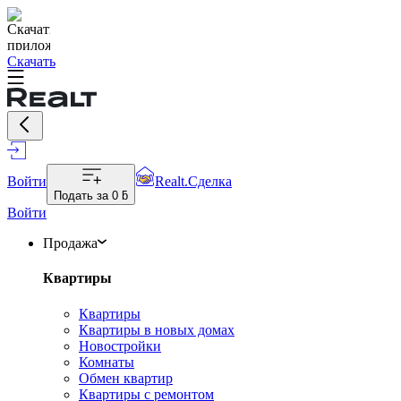
Скачать
Войти
Realt.Сделка
Подать за
0 ƃ
Войти
Продажа
Квартиры
Квартиры
Квартиры в новых домах
Новостройки
Комнаты
Обмен квартир
Квартиры с ремонтом