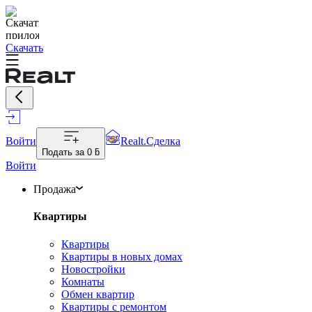
Скачать
Войти
Realt.Сделка
Подать за
0 ƃ
Войти
Продажа
Квартиры
Квартиры
Квартиры в новых домах
Новостройки
Комнаты
Обмен квартир
Квартиры с ремонтом