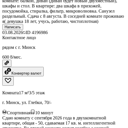
комнате: балкон, диван (диван будет новый двухместный),
шкафы и стол. В квартире: два шкафа в прихожей,
посудомойка, стиралка, фильтр, микроволновка. Санузел
раздельный. Сдача с 8 августа. В соседней комнате проживаю
я( девушка 18 лет, учусь, работаю, чистоплотная)
Написать
03.08.2026
ID
4196986
Контактное лицо
рядом с г. Минск
600 ƃ/мес.
Конвертер валют
Комната
17 м²
3/5 этаж
г. Минск, ул. Глебки, 70/-
Спортивная
10
минут
Сдаю комнату c cентября 2026 года в двухкомнатной
квартире, общая - 50, сдаваемая 17 кв. м. интеллигентной