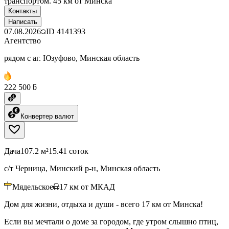
транспортом. 45 км от Минска
Контакты
Написать
07.08.2026
ID
4141393
Агентство
рядом с аг. Юзуфово, Минская область
222 500 ƃ
Конвертер валют
Дача
107.2 м²
15.41 соток
с/т Черница, Минский р-н, Минская область
Мядельское
17
км от МКАД
Дом для жизни, отдыха и души - всего 17 км от Минска!
Если вы мечтали о доме за городом, где утром слышно птиц,