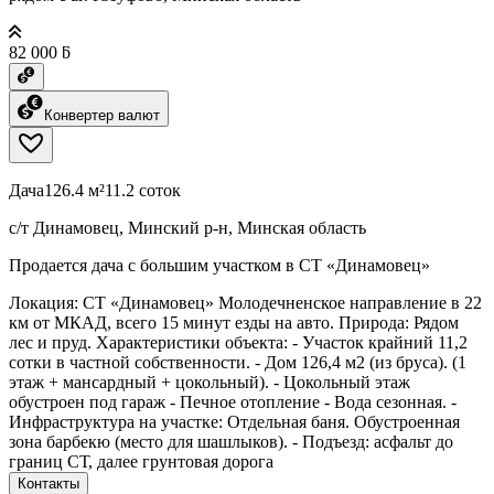
82 000 ƃ
Конвертер валют
Дача
126.4 м²
11.2 соток
с/т Динамовец, Минский р-н, Минская область
Продается дача с большим участком в СТ «Динамовец»
Локация: СТ «Динамовец» Молодечненское направление в 22
км от МКАД, всего 15 минут езды на авто. Природа: Рядом
лес и пруд. Характеристики объекта: - Участок крайний 11,2
сотки в частной собственности. - Дом 126,4 м2 (из бруса). (1
этаж + мансардный + цокольный). - Цокольный этаж
обустроен под гараж - Печное отопление - Вода сезонная. -
Инфраструктура на участке: Отдельная баня. Обустроенная
зона барбекю (место для шашлыков). - Подъезд: асфальт до
границ СТ, далее грунтовая дорога
Контакты