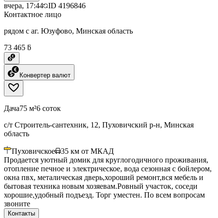
вчера, 17:44
ID
4196846
Контактное лицо
рядом с аг. Юзуфово, Минская область
73 465 ƃ
Конвертер валют
Дача
75 м²
6 соток
с/т Строитель-сантехник, 12, Пуховичский р-н, Минская
область
Пуховичское
35
км от МКАД
Продается уютный домик для круглогодичного проживания,
отопление печное и электрическое, вода сезонная с бойлером,
окна пвх, металическая дверь,хороший ремонт,вся мебель и
бытовая техника новым хозяевам.Ровный участок, соседи
хорошие,удобный подъезд. Торг уместен. По всем вопросам
звоните
Контакты