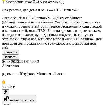
Молодечненское
24.5
км от МКАД
Два участка, два дома и баня — СТ «Сигнал‑2»
Дача с баней в СТ «Сигнал-2», 24,5 км от Минска
(Молодечненское направление). Участок 8,5 соток, огорожен
и ухожен. Бревенчатый дом: печное отопление, кухня с водой
и канализацией, окна ПВХ. Баня на дровах с вторым этажом,
беседка с мангалом, душ. Удобный подъезд, 10 минут до
остановки, рядом лес, Минское море и «Линия Сталина». Дом
пригоден для проживания с возможностью доработки под
себя.
Контакты
Написать
03.08.2026
ID
4156563
Агентство
рядом с аг. Юзуфово, Минская область
45 548 ƃ
Конвертер валют