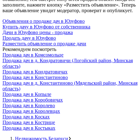
заполните, нажмите кнопку «Разместить объявление». Теперь
ваше объявление увидит модератор, проверит и опубликует.
Объявления о продаже дач в Юзуфово
Купить дачу в Юзуфово от собственника
Дачи в Юзуфово цены - продажа
Продать дачу в Юзуфово
Разместить объявление о продаже дачи
Рекомендуем посмотреть
Продажа дач в Комсомольце
Продажа дач в д. Кондратовичи (Логойский район, Минская
область)
Продажа дач в Кондратовичах
Продажа дач в Константиново
Продажа дач в д. Константиново (Мядельский район, Минская
область)
Продажа дач в Копыле
Продажа дач в Коробовичах
Продажа дач в Королево
Продажа дач в Королевцах
Продажа дач в Косках
Продажа дач в Кострице
Продажа дач в Костыках
Недвижимость Беларуси