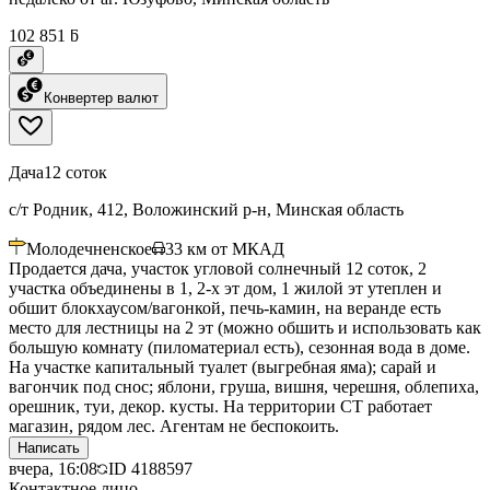
102 851 ƃ
Конвертер валют
Дача
12 соток
с/т Родник, 412, Воложинский р-н, Минская область
Молодечненское
33
км от МКАД
Продается дача, участок угловой солнечный 12 соток, 2
участка объединены в 1, 2-х эт дом, 1 жилой эт утеплен и
обшит блокхаусом/вагонкой, печь-камин, на веранде есть
место для лестницы на 2 эт (можно обшить и использовать как
большую комнату (пиломатериал есть), сезонная вода в доме.
На участке капитальный туалет (выгребная яма); сарай и
вагончик под снос; яблони, груша, вишня, черешня, облепиха,
орешник, туи, декор. кусты. На территории СТ работает
магазин, рядом лес. Агентам не беспокоить.
Написать
вчера, 16:08
ID
4188597
Контактное лицо