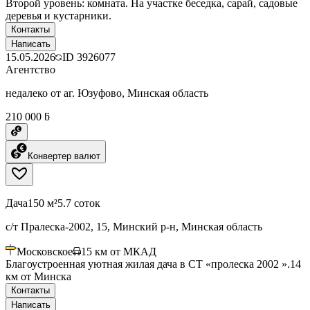
Второй уровень: комната. На участке беседка, сарай, садовые
деревья и кустарники.
Контакты
Написать
15.05.2026
ID
3926077
Агентство
недалеко от аг. Юзуфово, Минская область
210 000 ƃ
Конвертер валют
Дача
150 м²
5.7 соток
с/т Пралеска-2002, 15, Минский р-н, Минская область
Московское
15
км от МКАД
Благоустроенная уютная жилая дача в СТ «пролеска 2002 ».14
км от Минска
Контакты
Написать