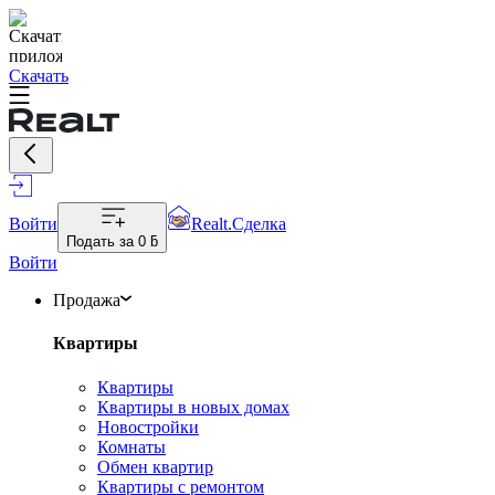
Скачать
Войти
Realt.Сделка
Подать за
0 ƃ
Войти
Продажа
Квартиры
Квартиры
Квартиры в новых домах
Новостройки
Комнаты
Обмен квартир
Квартиры с ремонтом