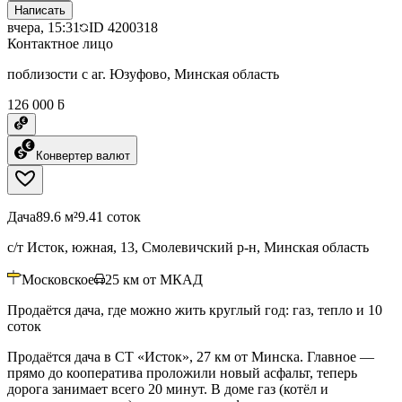
Написать
вчера, 15:31
ID
4200318
Контактное лицо
поблизости с аг. Юзуфово, Минская область
126 000 ƃ
Конвертер валют
Дача
89.6 м²
9.41 соток
с/т Исток, южная, 13, Смолевичский р-н, Минская область
Московское
25
км от МКАД
Продаётся дача, где можно жить круглый год: газ, тепло и 10
соток
Продаётся дача в СТ «Исток», 27 км от Минска. Главное —
прямо до кооператива проложили новый асфальт, теперь
дорога занимает всего 20 минут. В доме газ (котёл и