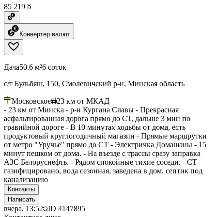
85 219 ƃ
Конвертер валют
Дача
50.6 м²
6 соток
с/т Бульбяш, 150, Смолевичский р-н, Минская область
Московское
23
км от МКАД
- 23 км от Минска - р-н Кургана Славы - Прекрасная
асфальтированная дорога прямо до СТ, дальше 3 мин по
гравийной дороге - В 10 минутах ходьбы от дома, есть
продуктовый круглогодичный магазин - Прямые маршрутки
от метро "Уручье" прямо до СТ - Электричка Домашаны - 15
минут пешком от дома. - На въезде с трассы сразу заправка
АЗС Белоруснефть. - Рядом спокойные тихие соседи. - СТ
газифицировано, вода сезонная, заведена в дом, септик под
канализацию
Контакты
Написать
вчера, 13:52
ID
4147895