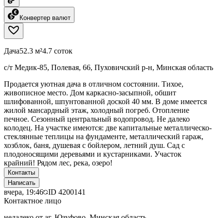
Конвертер валют
Дача
52.3 м²
4.7 соток
с/т Медик-85, Полевая, 66, Пуховичский р-н, Минская область
Продается уютная дача в отличном состоянии. Тихое,
живописное место. Дом каркасно-засыпной, обшит
шлифованной, шпунтованной доской 40 мм. В доме имеется
жилой мансардный этаж, холодный погреб. Отопление
печное. Сезонный центральный водопровод. Не далеко
колодец. На участке имеются: две капитальные металлическо-
стеклянные теплицы на фундаменте, металлический гараж,
хозблок, баня, душевая с бойлером, летний душ. Сад с
плодоносящими деревьями и кустарниками. Участок
крайний! Рядом лес, река, озеро!
Контакты
Написать
вчера, 19:46
ID
4200141
Контактное лицо
недалеко от аг. Юзуфово, Минская область