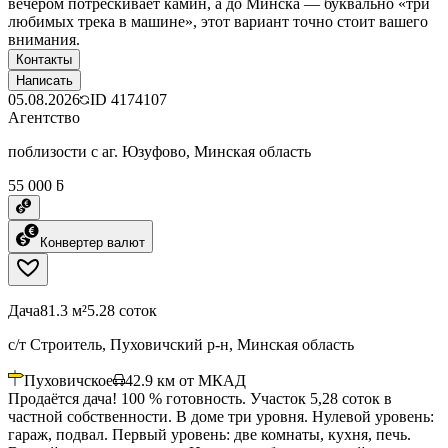
вечером потрескивает камин, а до Минска — буквально «три
любимых трека в машине», этот вариант точно стоит вашего
внимания.
Контакты
Написать
05.08.2026
ID
4174107
Агентство
поблизости с аг. Юзуфово, Минская область
55 000 ƃ
Конвертер валют
Дача
81.3 м²
5.28 соток
с/т Строитель, Пуховичский р-н, Минская область
Пуховичское
42.9
км от МКАД
Продаётся дача! 100 % готовность. Участок 5,28 соток в
частной собственности. В доме три уровня. Нулевой уровень:
гараж, подвал. Первый уровень: две комнаты, кухня, печь.