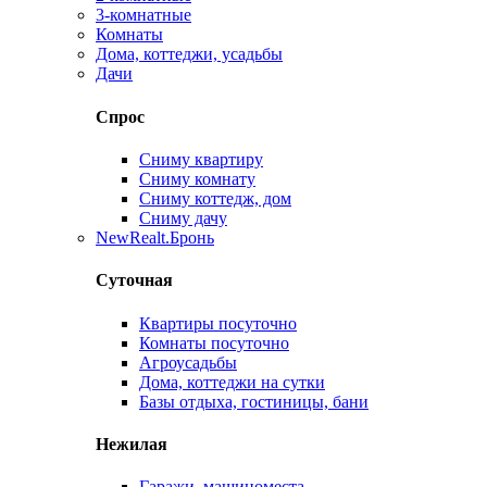
3-комнатные
Комнаты
Дома, коттеджи, усадьбы
Дачи
Спрос
Сниму квартиру
Сниму комнату
Сниму коттедж, дом
Сниму дачу
New
Realt.Бронь
Суточная
Квартиры посуточно
Комнаты посуточно
Агроусадьбы
Дома, коттеджи на сутки
Базы отдыха, гостиницы, бани
Нежилая
Гаражи, машиноместа