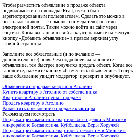
Чтобы разместить объявление о продаже объекта
недвижимости на площадке Realt, нужно быть
зарегистрированным пользователем. Сделать это можно в
несколько кликов — с помощью номера телефона или
электронной почты. Также можно войти на сайт через
соцсети. Когда вы зашли в свой аккаунт, нажмите на желтую
кнопку «Добавить объявление» в правом верхнем углу
главной страницы.
Заполните все обязательные (и по желанию —
дополнительные) поля. Чем подробнее вы заполните
объявление, тем быстрее получится продать объект. Когда все
заполните, нажмите кнопку «Разместить объявление». Теперь
ваше объявление увидит модератор, проверит и опубликует.
Объявления о продаже квартир в Атолино
Купить квартиру в Атолино от собственника
Квартиры в Атолино цены - продажа
Продать квартиру в Атолино
Разместить объявление о продаже квартиры
Рекомендуем посмотреть
Продажа трехкомнатной квартиры без отделки в Минске в
микрорайоне Богдановича, Куйбышева, Веры Хоружей
Продажа трехкомнатной квартиры с ремонтом в Минске в
микрорайоне Богдановича, Куйбышева, Веры Хоружей