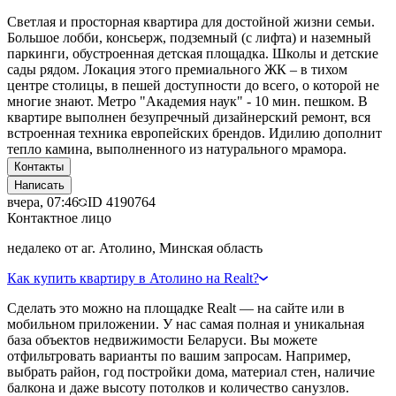
Светлая и просторная квартира для достойной жизни семьи.
Большое лобби, консьерж, подземный (с лифта) и наземный
паркинги, обустроенная детская площадка. Школы и детские
сады рядом. Локация этого премиального ЖК – в тихом
центре столицы, в пешей доступности до всего, о которой не
многие знают. Метро "Академия наук" - 10 мин. пешком. В
квартире выполнен безупречный дизайнерский ремонт, вся
встроенная техника европейских брендов. Идилию дополнит
тепло камина, выполненного из натурального мрамора.
Контакты
Написать
вчера, 07:46
ID
4190764
Контактное лицо
недалеко от аг. Атолино, Минская область
Как купить квартиру в Атолино на Realt?
Сделать это можно на площадке Realt — на сайте или в
мобильном приложении. У нас самая полная и уникальная
база объектов недвижимости Беларуси. Вы можете
отфильтровать варианты по вашим запросам. Например,
выбрать район, год постройки дома, материал стен, наличие
балкона и даже высоту потолков и количество санузлов.