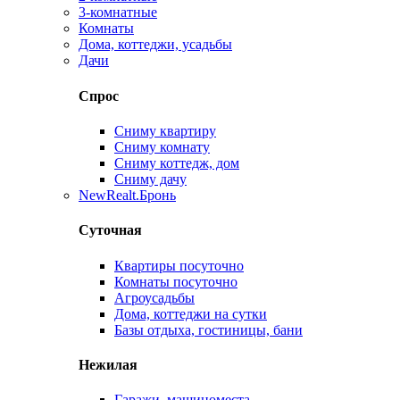
3-комнатные
Комнаты
Дома, коттеджи, усадьбы
Дачи
Спрос
Сниму квартиру
Сниму комнату
Сниму коттедж, дом
Сниму дачу
New
Realt.Бронь
Суточная
Квартиры посуточно
Комнаты посуточно
Агроусадьбы
Дома, коттеджи на сутки
Базы отдыха, гостиницы, бани
Нежилая
Гаражи, машиноместа