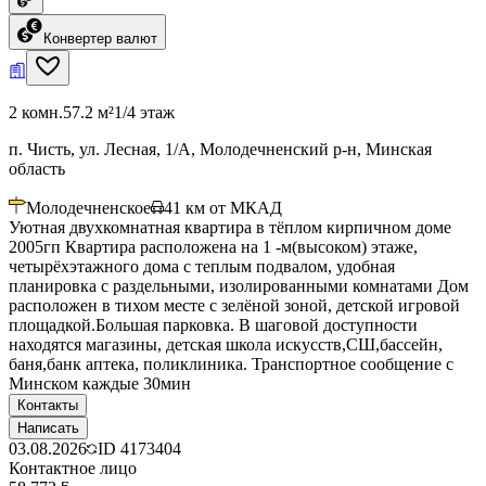
Конвертер валют
2 комн.
57.2 м²
1/4 этаж
п. Чисть, ул. Лесная, 1/А, Молодечненский р-н, Минская
область
Молодечненское
41
км от МКАД
Уютная двухкомнатная квартира в тёплом кирпичном доме
2005гп Квартира расположена на 1 -м(высоком) этаже,
четырёхэтажного дома с теплым подвалом, удобная
планировка с раздельными, изолированными комнатами Дом
расположен в тихом месте с зелёной зоной, детской игровой
площадкой.Большая парковка. В шаговой доступности
находятся магазины, детская школа искусств,СШ,бассейн,
баня,банк аптека, поликлиника. Транспортное сообщение с
Минском каждые 30мин
Контакты
Написать
03.08.2026
ID
4173404
Контактное лицо