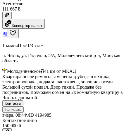
Агентство
111 667 ƃ
Конвертер валют
1 комн.
41 м²
1/3 этаж
п. Чисть, ул. Гастелло, 5/А, Молодечненский р-н, Минская
область
Молодечненское
41
км от МКАД
Квартира после ремонта,заменены трубы,сантехника,
электропроводка, лоджия . застеклена, хорошие соседи.
Большой сухой подвал. Двор тихий. Продажа без
посредников. Возможен обмен на 2х комнатную квартиру в
Чисть с доплатой
Контакты
Написать
вчера, 08:44
ID
4194985
Контактное лицо
150 000 ƃ