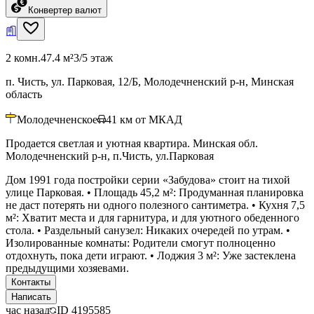
Конвертер валют
2 комн.
47.4 м²
3/5 этаж
п. Чисть, ул. Парковая, 12/Б, Молодечненский р-н, Минская
область
Молодечненское
41
км от МКАД
Продается светлая и уютная квартира. Минская обл.
Молодечненский р-н, п.Чисть, ул.Парковая
Дом 1991 года постройки серии «Забудова» стоит на тихой
улице Парковая. • Площадь 45,2 м²: Продуманная планировка
не даст потерять ни одного полезного сантиметра. • Кухня 7,5
м²: Хватит места и для гарнитура, и для уютного обеденного
стола. • Раздельный санузел: Никаких очередей по утрам. •
Изолированные комнаты: Родители смогут полноценно
отдохнуть, пока дети играют. • Лоджия 3 м²: Уже застеклена
предыдущими хозяевами.
Контакты
Написать
час назад
ID
4195585