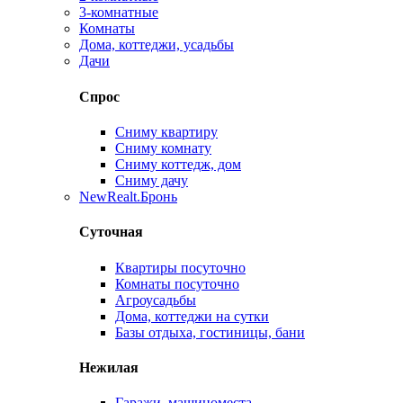
3-комнатные
Комнаты
Дома, коттеджи, усадьбы
Дачи
Спрос
Сниму квартиру
Сниму комнату
Сниму коттедж, дом
Сниму дачу
New
Realt.Бронь
Суточная
Квартиры посуточно
Комнаты посуточно
Агроусадьбы
Дома, коттеджи на сутки
Базы отдыха, гостиницы, бани
Нежилая
Гаражи, машиноместа