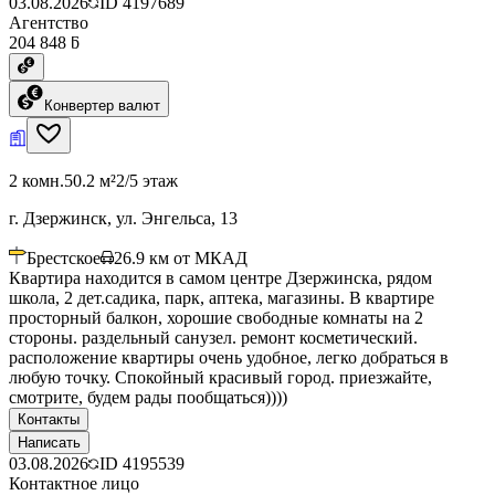
03.08.2026
ID
4197689
Агентство
204 848 ƃ
Конвертер валют
2 комн.
50.2 м²
2/5 этаж
г. Дзержинск, ул. Энгельса, 13
Брестское
26.9
км от МКАД
Квартира находится в самом центре Дзержинска, рядом
школа, 2 дет.садика, парк, аптека, магазины. В квартире
просторный балкон, хорошие свободные комнаты на 2
стороны. раздельный санузел. ремонт косметический.
расположение квартиры очень удобное, легко добраться в
любую точку. Спокойный красивый город. приезжайте,
смотрите, будем рады пообщаться))))
Контакты
Написать
03.08.2026
ID
4195539
Контактное лицо