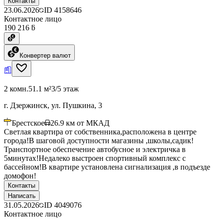
Контакты
23.06.2026
ID
4158646
Контактное лицо
190 216 ƃ
Конвертер валют
2 комн.
51.1 м²
3/5 этаж
г. Дзержинск, ул. Пушкина, 3
Брестское
26.9
км от МКАД
Светлая квартира от собственника,расположена в центре
города!В шаговой доступности магазины ,школы,садик!
Транспортное обеспечение автобусное и электричка в
5минутах!Недалеко выстроен спортивный комплекс с
бассейном!В квартире установлена сигнализация ,в подъезде
домофон!
Контакты
Написать
31.05.2026
ID
4049076
Контактное лицо