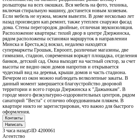
рольшторы на всех окошках. Вся мебель на фото, техника,
включая стиральную машину, достанется новым хозяевам.
Если мебель не нужна, можем вывезти. В доме несколько лет
назад произведен кап.ремонт, также утеплен снаружи фасад
дома. Стены перегородок двойные, отличная звукоизоляция.
Расположение квартиры: тихий двор в центре Дзержинска,
рядом расположены остановки маршруток в направлении
Минска и Бреста,ж/д вокзал, недалеко находятся
супермаркеты Грошык, Евроопт, различные магазины, две
гимназии, стадион, современная воркаут площадка, отделения
банков, детский сад. Окна выходят на частный сектор, за счет
высоты не видно окон домов напротив и открывается
чудесный вид на деревья, крыши домов и часть стадиона.
Вечером из окон можно наблюдать велколепные закаты. В
данный момент завершается благоустройство дворовой
территории и всего города Дзержинска к "Дажынкам". В
городе много физкультурно-оздоровительных центров, рядом
санаторий "Веста" с отлично оборудованным пляжем. В
квартире никто не зарегистрирован, что важно для быстрого
оформления.
Контакты
Написать
3 часа назад
ID
4200061
Агентство