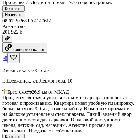
Протасова 7. Дом кирпичный 1976 года постройки.
Контакты
Написать
08.07.2026
ID
4147614
Агентство
201 922 ƃ
Конвертер валют
2 комн.
50.2 м²
3/5 этаж
г. Дзержинск, ул. Лермонтова, 10
Брестское
26.9
км от МКАД
Продается светлая и уютная 2-х комн квартира, полностью
готовая к проживанию. Квартира имеет удобную планировку,
большая кухня 9,9 м2, раздельный с/у. В оконных проемах и
на балконе установлены стеклопакеты. Тихий, зеленый двор,
достаточно места для парковки. В шаговой доступности
школа, детский сад, магазины. Агенства просьба не
беспокоить. Продажа от собственника.
Контакты