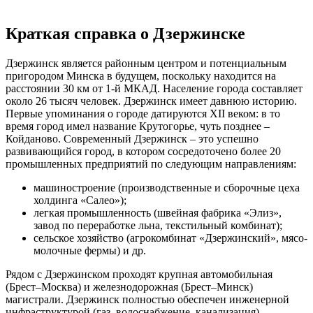
Краткая справка о Дзержинске
Дзержинск является районным центром и потенциальным
пригородом Минска в будущем, поскольку находится на
расстоянии 30 км от 1-й МКАД. Население города составляет
около 26 тысяч человек. Дзержинск имеет давнюю историю.
Первые упоминания о городе датируются XII веком: в то
время город имел название Крутогорье, чуть позднее –
Койданово. Современный Дзержинск – это успешно
развивающийся город, в котором сосредоточено более 20
промышленных предприятий по следующим направлениям:
машиностроение (производственные и сборочные цеха
холдинга «Салео»);
легкая промышленность (швейная фабрика «Элиз»,
завод по переработке льна, текстильный комбинат);
сельское хозяйство (агрокомбинат «Дзержинский», мясо-
молочные фермы) и др.
Рядом с Дзержинском проходят крупная автомобильная
(Брест–Москва) и железнодорожная (Брест–Минск)
магистрали. Дзержинск полностью обеспечен инженерной
инфраструктурой (газ, водоснабжение, канализация),