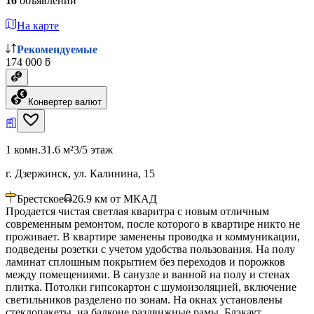
16
объявлений
На карте
Рекомендуемые
174 000 ƃ
Конвертер валют
1 комн.
31.6 м²
3/5 этаж
г. Дзержинск, ул. Калинина, 15
Брестское
26.9
км от МКАД
Продается чистая светлая кваритра с новым отличным
современным ремонтом, после которого в квартире никто не
проживает. В квартире заменены проводка и коммуникации,
подведены розетки с учетом удобства пользования. На полу
ламинат сплошным покрытием без переходов и порожков
между помещениями. В санузле и ванной на полу и стенах
плитка. Потолки гипсокартон с шумоизоляцией, включение
светильников разделено по зонам. На окнах установлены
стеклопакеты, на балконе раздвижные рамы. Блэкаут