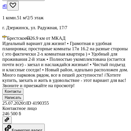
1 комн.
51 м²
2/5 этаж
г. Дзержинск, ул. Радужная, 17/7
Брестское
26.9
км от МКАД
Идеальный вариант для жизни! • Грамотная и удобная
планировка; просторные комнаты 17и 16.2 на разные стороны
( это фактически 2-х комнатная квартира ) • Удобный для
проживания 2-й этаж • Полностью укомплектована (остается
почти все) - заехал и наслаждайся жизнью! • Чистый подъезд
и классные соседи! • Новый район, идеально расположен дом.
Много парковок рядом, все в пешей доступности! //Хотите
купить, заехать и жить в удовольствие - этот вариант для вас!
Звоните и приезжайте на просмотр!
Контакты
Написать
25.07.2026
ID
4190355
Контактное лицо
246 500 ƃ
Конвертер валют