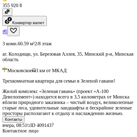
355 920 ƃ
Конвертер валют
3 комн.
60.59 м²
2/8 этаж
аг. Колодищи, ул. Березовая Аллея, 35, Минский р-н, Минская
область
Московское
3
км от МКАД
Трехкомнатная квартира для семьи в Зеленой гавани!
Жилой комплекс «Зеленая гавань» (проект «А-100
Девелопмент») находится всего в 3,5 километрах от Минска
вблизи природного заказника – чистый воздух, великолепные
старые леса, удивительные ландшафты и бескрайние зеленые
просторы располагают к отдыху и наслаждению жизнью.
Контакты
вчера, 08:51
ID
4091437
Контактное лицо