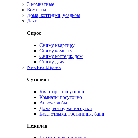
3-комнатные
Комнаты
Дома, коттеджи, усадьбы
Дачи
Спрос
Сниму квартиру
Сниму комнату
Сниму коттедж, дом
Сниму дачу
New
Realt.Бронь
Суточная
Квартиры посуточно
Комнаты посуточно
Агроусадьбы
Дома, коттеджи на сутки
Базы отдыха, гостиницы, бани
Нежилая
Гаражи, машиноместа