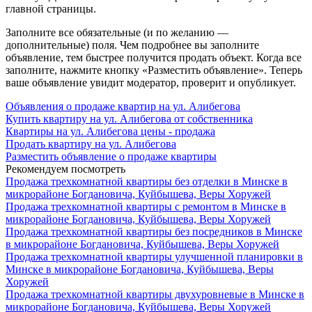
главной страницы.
Заполните все обязательные (и по желанию —
дополнительные) поля. Чем подробнее вы заполните
объявление, тем быстрее получится продать объект. Когда все
заполните, нажмите кнопку «Разместить объявление». Теперь
ваше объявление увидит модератор, проверит и опубликует.
Объявления о продаже квартир на ул. Алибегова
Купить квартиру на ул. Алибегова от собственника
Квартиры на ул. Алибегова цены - продажа
Продать квартиру на ул. Алибегова
Разместить объявление о продаже квартиры
Рекомендуем посмотреть
Продажа трехкомнатной квартиры без отделки в Минске в
микрорайоне Богдановича, Куйбышева, Веры Хоружей
Продажа трехкомнатной квартиры с ремонтом в Минске в
микрорайоне Богдановича, Куйбышева, Веры Хоружей
Продажа трехкомнатной квартиры без посредников в Минске
в микрорайоне Богдановича, Куйбышева, Веры Хоружей
Продажа трехкомнатной квартиры улучшенной планировки в
Минске в микрорайоне Богдановича, Куйбышева, Веры
Хоружей
Продажа трехкомнатной квартиры двухуровневые в Минске в
микрорайоне Богдановича, Куйбышева, Веры Хоружей