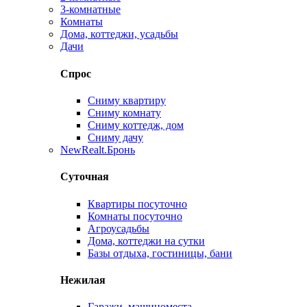
3-комнатные
Комнаты
Дома, коттеджи, усадьбы
Дачи
Спрос
Сниму квартиру
Сниму комнату
Сниму коттедж, дом
Сниму дачу
New
Realt.Бронь
Суточная
Квартиры посуточно
Комнаты посуточно
Агроусадьбы
Дома, коттеджи на сутки
Базы отдыха, гостиницы, бани
Нежилая
Гаражи, машиноместа