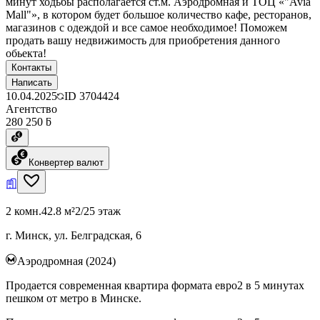
минут ходьбы располагается ст.м. Аэродромная и ТОЦ «"Avia
Mall"», в котором будет большое количество кафе, ресторанов,
магазинов с одеждой и все самое необходимое! Поможем
продать вашу недвижимость для приобретения данного
обьекта!
Контакты
Написать
10.04.2025
ID
3704424
Агентство
280 250 ƃ
Конвертер валют
2 комн.
42.8 м²
2/25 этаж
г. Минск, ул. Белградская, 6
Аэродромная (2024)
Продается современная квартира формата евро2 в 5 минутах
пешком от метро в Минске.