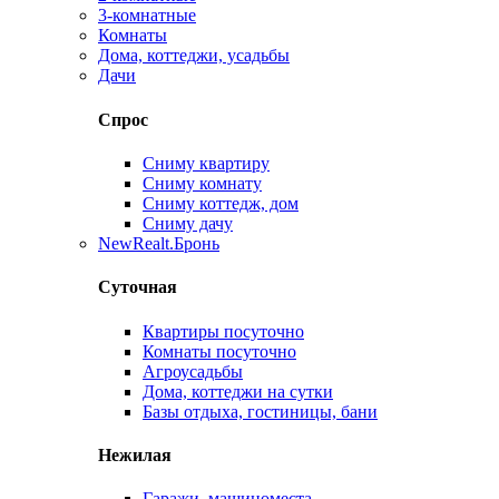
3-комнатные
Комнаты
Дома, коттеджи, усадьбы
Дачи
Спрос
Сниму квартиру
Сниму комнату
Сниму коттедж, дом
Сниму дачу
New
Realt.Бронь
Суточная
Квартиры посуточно
Комнаты посуточно
Агроусадьбы
Дома, коттеджи на сутки
Базы отдыха, гостиницы, бани
Нежилая
Гаражи, машиноместа