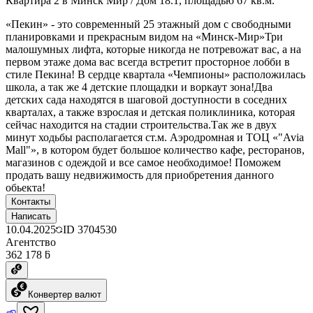
Квартира 2 в Минск Мир / Дом 18.1, площадью 67 кв.м.
«Пекин» - это современный 25 этажный дом с свободными
планировками и прекрасным видом на «Минск-Мир»Три
малошумных лифта, которые никогда не потревожат вас, а на
первом этаже дома вас всегда встретит просторное лобби в
стиле Пекина! В сердце квартала «Чемпионы» расположилась
школа, а так же 4 детские площадки и воркаут зона!Два
детских сада находятся в шаговой доступности в соседних
кварталах, а также взрослая и детская поликлиника, которая
сейчас находится на стадии строительства.Так же в двух
минут ходьбы располагается ст.м. Аэродромная и ТОЦ «"Avia
Mall"», в котором будет большое количество кафе, ресторанов,
магазинов с одеждой и все самое необходимое! Поможем
продать вашу недвижимость для приобретения данного
обьекта!
Контакты
Написать
10.04.2025
ID
3704530
Агентство
362 178 ƃ
Конвертер валют