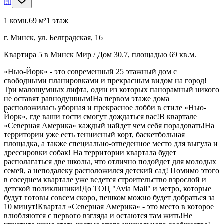
1 комн.
69 м²
1 этаж
г. Минск, ул. Белградская, 16
Квартира 5 в Минск Мир / Дом 30.7, площадью 69 кв.м.
«Нью-Йорк» - это современный 25 этажный дом с
свободными планировками и прекрасным видом на город!
Три малошумных лифта, один из которых панорамный никого
не оставят равнодушным!На первом этаже дома
расположилась уборная и прекрасное лобби в стиле «Нью-
Йорк», где ваши гости смогут дождаться вас!В квартале
«Северная Америка» каждый найдет чем себя порадовать!На
территории уже есть теннисный корт, баскетбольная
площадка, а также специально-отведенное место для выгула и
дрессировки собак! На территории квартала будет
располагаться две школы, что отлично подойдет для молодых
семей, а неподалеку расположился детский сад! Помимо этого
в соседнем квартале уже ведется строительство взрослой и
детской поликлиники!До ТОЦ "Avia Mall" и метро, которые
будут готовы совсем скоро, пешком можно будет добраться за
10 минут!Квартал «Северная Америка» - это место в которое
влюбляются с первого взгляда и остаются там жить!Не