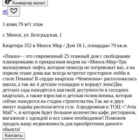
Конвертер валют
1 комн.
79 м²
1 этаж
г. Минск, ул. Белградская, 1
Квартира 352 в Минск Мир / Дом 18.1, площадью 79 кв.м.
«Пекин» - это современный 25 этажный дом с свободными
планировками и прекрасным видом на «Минск-Мир»Три
малошумных лифта, которые никогда не потревожат вас, а на
первом этаже дома вас всегда встретит просторное лобби в
стиле Пекина! В сердце квартала «Чемпионы» расположилась
школа, а так же 4 детские площадки и воркаут зона!Два
детских сада находятся в шаговой доступности в соседних
кварталах, а также взрослая и детская поликлиника, которая
сейчас находится на стадии строительства.Так же в двух
минут ходьбы располагается ст.м. Аэродромная и ТОЦ «"Avia
Mall"», в котором будет большое количество кафе, ресторанов,
магазинов с одеждой и все самое необходимое! Поможем
продать вашу недвижимость для приобретения данного
обьекта!
Контакты