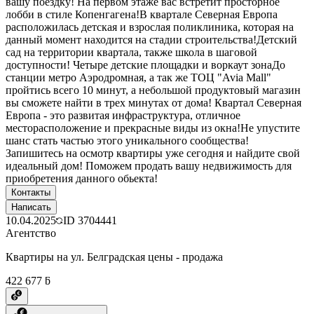
вашу поездку! На первом этаже вас встретит просторное
лобби в стиле Копенгагена!В квартале Северная Европа
расположилась детская и взрослая поликлиника, которая на
данный момент находится на стадии строительства!Детский
сад на территории квартала, также школа в шаговой
доступности! Четыре детские площадки и воркаут зонаДо
станции метро Аэродромная, а так же ТОЦ "Avia Mall"
пройтись всего 10 минут, а небольшой продуктовый магазин
вы сможете найти в трех минутах от дома! Квартал Северная
Европа - это развитая инфраструктура, отличное
месторасположение и прекрасные виды из окна!Не упустите
шанс стать частью этого уникального сообщества!
Запишитесь на осмотр квартиры уже сегодня и найдите свой
идеальный дом! Поможем продать вашу недвижимость для
приобретения данного обьекта!
Контакты
Написать
10.04.2025
ID
3704441
Агентство
Квартиры на ул. Белградская цены - продажа
422 677 ƃ