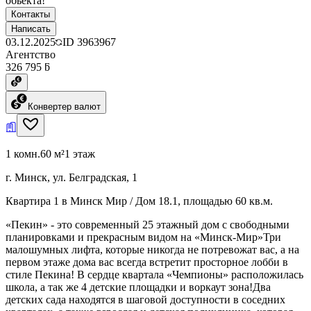
обьекта!
Контакты
Написать
03.12.2025
ID
3963967
Агентство
326 795 ƃ
Конвертер валют
1 комн.
60 м²
1 этаж
г. Минск, ул. Белградская, 1
Квартира 1 в Минск Мир / Дом 18.1, площадью 60 кв.м.
«Пекин» - это современный 25 этажный дом с свободными
планировками и прекрасным видом на «Минск-Мир»Три
малошумных лифта, которые никогда не потревожат вас, а на
первом этаже дома вас всегда встретит просторное лобби в
стиле Пекина! В сердце квартала «Чемпионы» расположилась
школа, а так же 4 детские площадки и воркаут зона!Два
детских сада находятся в шаговой доступности в соседних