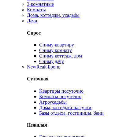
3-комнатные
Комнаты
Дома, коттеджи, усадьбы
Дачи
Спрос
Сниму квартиру
Сниму комнату
Сниму коттедж, дом
Сниму дачу
New
Realt.Бронь
Суточная
Квартиры посуточно
Комнаты посуточно
Агроусадьбы
Дома, коттеджи на сутки
Базы отдыха, гостиницы, бани
Нежилая
Гаражи, машиноместа