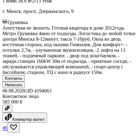
1 комн.
38.8 м²
2/13 этаж
г. Минск, просп. Дзержинского, 9
Грушевка
Аентствам не звонить. Готовая квартира в доме 2012года.
Метро Грушевка 4мин от подъезда. Логистика до любой точки
центра Минска 8-12минут, такси 7-10руб. Окна во двор,
восточная сторона, под окнами Гимназия. Дом комфорт+: -
потолки 2,7м, - улучшенная звукоизоляция, -2 лифта на 13
этажей, - подземный паркинг, - двор под шлагбаумом, -
зарядн.станции 160kW 30м от подъезда, - приятные соседи, -
обслуживается управляющей компанией, - спорт-центр с
бассейном, стадион, ТЦ с кино в радиусе 150м.
Контакты
Написать
06.08.2026
ID
4194063
Контактное лицо
585 000 ƃ
Конвертер валют