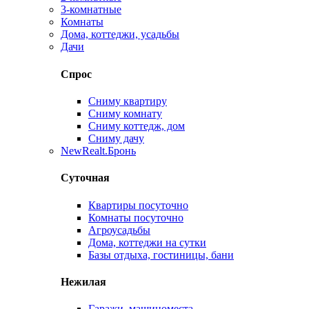
3-комнатные
Комнаты
Дома, коттеджи, усадьбы
Дачи
Спрос
Сниму квартиру
Сниму комнату
Сниму коттедж, дом
Сниму дачу
New
Realt.Бронь
Суточная
Квартиры посуточно
Комнаты посуточно
Агроусадьбы
Дома, коттеджи на сутки
Базы отдыха, гостиницы, бани
Нежилая
Гаражи, машиноместа