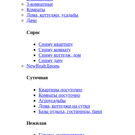
3-комнатные
Комнаты
Дома, коттеджи, усадьбы
Дачи
Спрос
Сниму квартиру
Сниму комнату
Сниму коттедж, дом
Сниму дачу
New
Realt.Бронь
Суточная
Квартиры посуточно
Комнаты посуточно
Агроусадьбы
Дома, коттеджи на сутки
Базы отдыха, гостиницы, бани
Нежилая
Гаражи, машиноместа