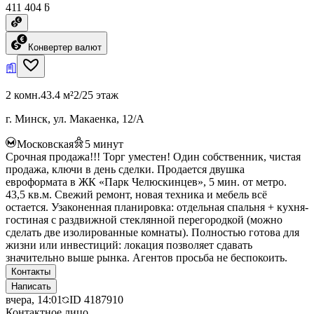
411 404 ƃ
Конвертер валют
2 комн.
43.4 м²
2/25 этаж
г. Минск, ул. Макаенка, 12/А
Московская
5
минут
Срочная продажа!!! Торг уместен! Один собственник, чистая
продажа, ключи в день сделки. Продается двушка
евроформата в ЖК «Парк Челюскинцев», 5 мин. от метро.
43,5 кв.м. Свежий ремонт, новая техника и мебель всё
остается. Узаконенная планировка: отдельная спальня + кухня-
гостиная с раздвижной стеклянной перегородкой (можно
сделать две изолированные комнаты). Полностью готова для
жизни или инвестиций: локация позволяет сдавать
значительно выше рынка. Агентов просьба не беспокоить.
Контакты
Написать
вчера, 14:01
ID
4187910
Контактное лицо